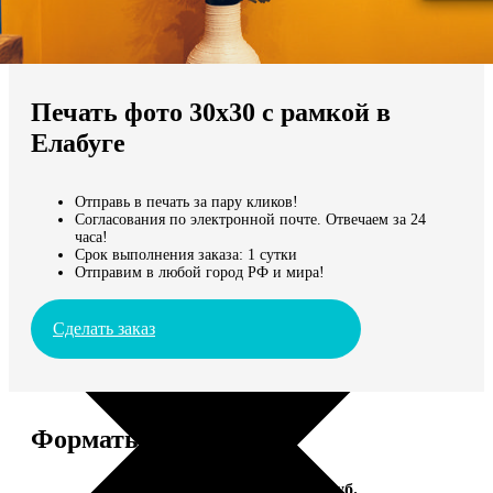
Не нашли Ваш город?
Мы доставляем по всему миру
Печать фото 30х30 с рамкой в
Продолжить без города
Елабуге
Отправь в печать за пару кликов!
Согласования по электронной почте. Отвечаем за 24
часа!
Срок выполнения заказа: 1 сутки
Отправим в любой город РФ и мира!
Сделать заказ
Форматы и цены
Услуга
Цена, руб.