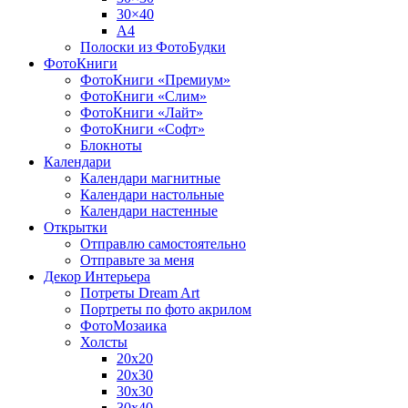
30×40
A4
Полоски из ФотоБудки
ФотоКниги
ФотоКниги «Премиум»
ФотоКниги «Слим»
ФотоКниги «Лайт»
ФотоКниги «Софт»
Блокноты
Календари
Календари магнитные
Календари настольные
Календари настенные
Открытки
Отправлю самостоятельно
Отправьте за меня
Декор Интерьера
Потреты Dream Art
Портреты по фото акрилом
ФотоМозаика
Холсты
20х20
20х30
30х30
30х40