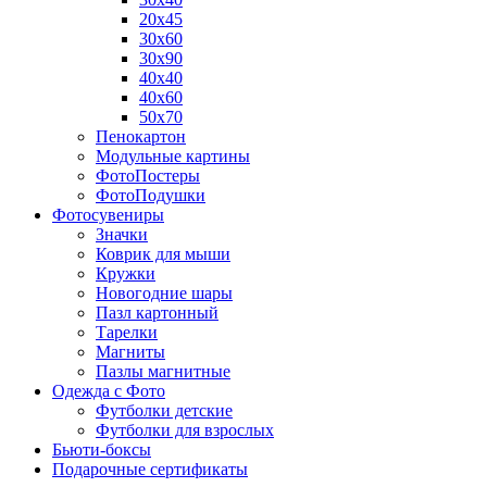
20х45
30х60
30х90
40х40
40х60
50х70
Пенокартон
Модульные картины
ФотоПостеры
ФотоПодушки
Фотоcувениры
Значки
Коврик для мыши
Кружки
Новогодние шары
Пазл картонный
Тарелки
Магниты
Пазлы магнитные
Одежда с Фото
Футболки детские
Футболки для взрослых
Бьюти-боксы
Подарочные сертификаты