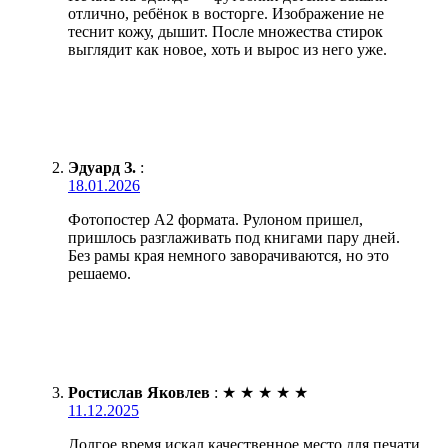
отлично, ребёнок в восторге. Изображение не
теснит кожу, дышит. После множества стирок
выглядит как новое, хоть и вырос из него уже.
Эдуард З.
:
18.01.2026
Фотопостер А2 формата. Рулоном пришел,
пришлось разглаживать под книгами пару дней.
Без рамы края немного заворачиваются, но это
решаемо.
Ростислав Яковлев
:
★
★
★
★
★
11.12.2025
Долгое время искал качественное место для печати