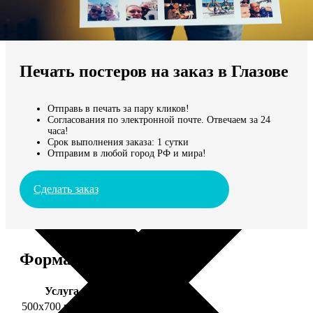
Не нашли Ваш город?
Мы доставляем по всему миру
Печать постеров на заказ в Глазове
Продолжить без города
Отправь в печать за пару кликов!
Согласования по электронной почте. Отвечаем за 24
часа!
Срок выполнения заказа: 1 сутки
Отправим в любой город РФ и мира!
Сделать заказ
Форматы и цены
Услуга
Цена, руб.
500х700 глянец
2490