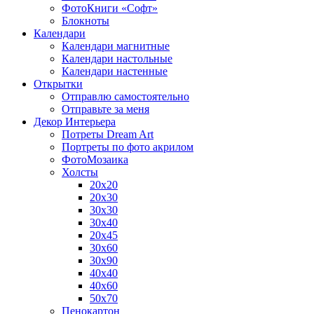
ФотоКниги «Софт»
Блокноты
Календари
Календари магнитные
Календари настольные
Календари настенные
Открытки
Отправлю самостоятельно
Отправьте за меня
Декор Интерьера
Потреты Dream Art
Портреты по фото акрилом
ФотоМозаика
Холсты
20х20
20х30
30х30
30х40
20х45
30х60
30х90
40х40
40х60
50х70
Пенокартон