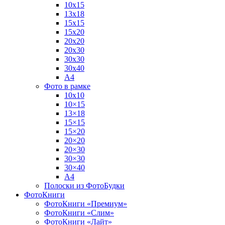
10х15
13х18
15х15
15х20
20х20
20х30
30х30
30х40
А4
Фото в рамке
10х10
10×15
13×18
15×15
15×20
20×20
20×30
30×30
30×40
A4
Полоски из ФотоБудки
ФотоКниги
ФотоКниги «Премиум»
ФотоКниги «Слим»
ФотоКниги «Лайт»