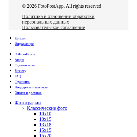
© 2026
FotoPostApp
. All rights reserved
Политика в отношении обработки
персональных данных
Пользовательское соглашение
Каталог
Информация
О ФотоПочте
Акции
Сделаем за вас
Бизнесу
FAQ
Франшиза
Поддержка и контакты
Оплата и доставка
Фотографии
Классические фото
10х10
10х15
13х18
15х15
15х20