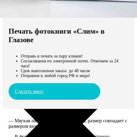
Не нашли Ваш город?
Мы доставляем по всему миру
Печать фотокниги «Слим» в
Продолжить без города
Глазове
Отправь в печать за пару кликов!
Согласования по электронной почте. Отвечаем за 24
часа!
Срок выполнения заказа: до 48 часов
Отправим в любой город РФ и мира!
Сделать заказ
— Мягкая ламинированная обложка, размер совпадает с
размером внутреннего блока.
— В фотокниге может быть от 10 до 50 страниц.