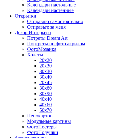
Календари настольные
Календари настенные
Открытки
Отправлю самостоятельно
Отправьте за меня
Декор Интерьера
Потреты Dream Art
Портреты по фото акрилом
ФотоМозаика
Холсты
20х20
20х30
30х30
30х40
20х45
30х60
30х90
40х40
40х60
50х70
Пенокартон
Модульные картины
ФотоПостеры
ФотоПодушки
Фотоcувениры