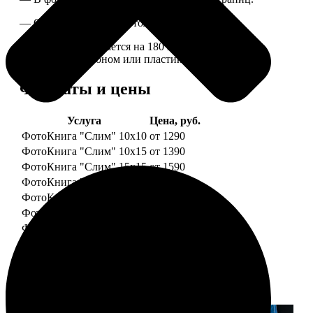
— Страницы плотные, толщина 1 мм.
— Книга раскрывается на 180 градусов, развороты
укреплены картоном или пластиком.
Форматы и цены
Услуга
Цена, руб.
ФотоКнига "Слим" 10x10
от 1290
ФотоКнига "Слим" 10x15
от 1390
ФотоКнига "Слим" 15x15
от 1590
ФотоКнига "Слим" 15x20
от 1890
ФотоКнига "Слим" 20x20
от 1990
ФотоКнига "Слим" 20x30
от 2490
ФотоКнига "Слим" 25x25
от 2990
Примеры работ