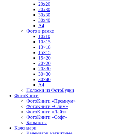
20х20
20х30
30х30
30х40
А4
Фото в рамке
10х10
10×15
13×18
15×15
15×20
20×20
20×30
30×30
30×40
A4
Полоски из ФотоБудки
ФотоКниги
ФотоКниги «Премиум»
ФотоКниги «Слим»
ФотоКниги «Лайт»
ФотоКниги «Софт»
Блокноты
Календари
Календари магнитные