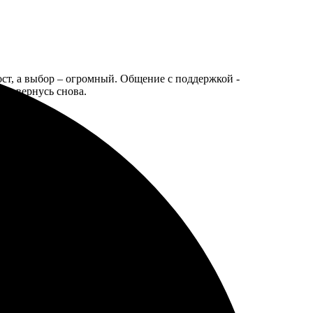
ост, а выбор – огромный. Общение с поддержкой -
но вернусь снова.
ней забрал, всё отлично!