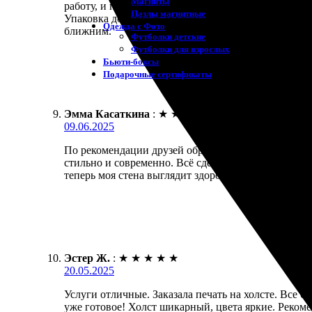
Магниты
работу, и процесс занял всего один день. Получила
Пазлы магнитные
Упаковка достойная, ничего не повредилось. Качест
Одежда с Фото
ближним.
Футболки детские
Футболки для взрослых
Бьюти-боксы
Подарочные сертификаты
Эмма Касаткина
:
★
★
★
★
★
09.06.2025
По рекомендации друзей обратилась в одну из типог
стильно и современно. Всё сделали быстро, без за
теперь моя стена выглядит здорово! Обязательно за
Эстер Ж.
:
★
★
★
★
★
20.05.2025
Услуги отличные. Заказала печать на холсте. Все 
уже готовое! Холст шикарный, цвета яркие. Реком