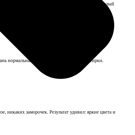
 пробник, а то взяла бы для начала меньше, а не целый
ань нормальная, рисунок не липнет после стирки.
ое, никаких заморочек. Результат удивил: яркие цвета и