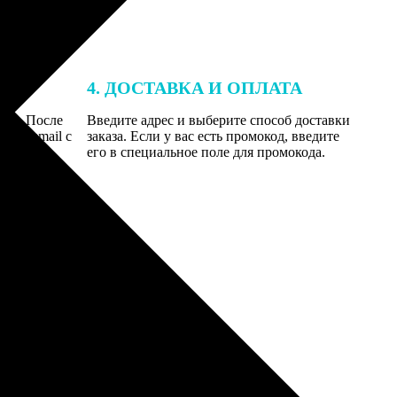
4. ДОСТАВКА И ОПЛАТА
той. После
Введите адрес и выберите способ доставки
 на email с
заказа. Если у вас есть промокод, введите
вим заказ
его в специальное поле для промокода.
мером для