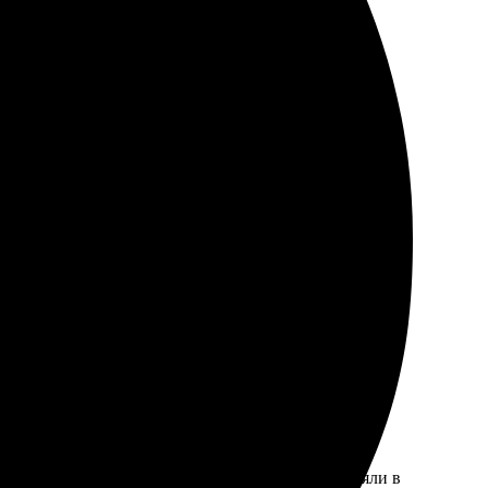
Ребята быстро обработали и отправили. Получила
. У нас получилась отличная картина для интерьера,
 оказался простым и удобным, даже мне, не очень
тво.
ыстро. Оплатила онлайн, что удобно. Заказ приняли в