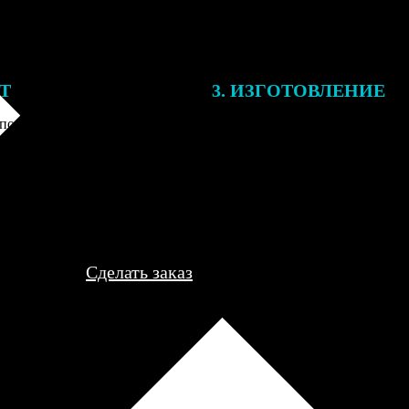
ЕТ
3. ИЗГОТОВЛЕНИЕ
подготовки заказа к печати
Оплатите заказ банковской кар
алисты могут связаться с Вами
оплаты получите подтверждение
му телефону или email для
описанием заказа. Когда отпра
я деталей.
вы получите письмо с трек-но
отслеживания.
Сделать заказ