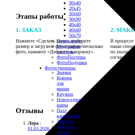
30х40
20х45
30х60
Этапы работы
30х90
40х40
1. ЗАКАЗ
2. МАК
40х60
50х70
Нажмите «Сделать заказ», выберите
В процессе 
Пенокартон
размер и загрузите фотографию/несколько
наши специ
Модульные
фото, нажмите «Добавить в корзину».
по указанно
картины
согласовани
ФотоПостеры
ФотоПодушки
Фотоcувениры
Значки
Коврик
для
мыши
Кружки
Новогодние
шары
Отзывы
Пазл
картонный
Тарелки
Лера
:
Магниты
01.03.2026
Пазлы