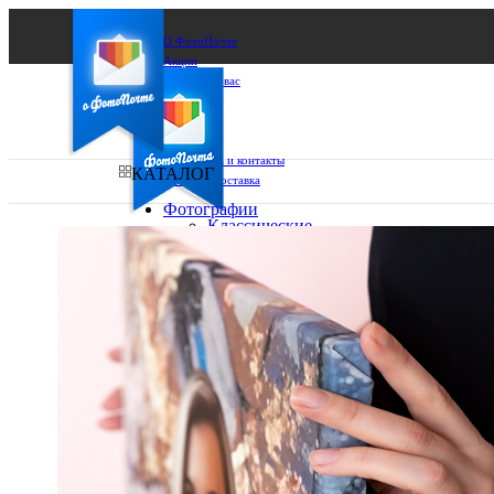
О ФотоПочте
Акции
Сделаем за вас
Бизнесу
FAQ
Франшиза
Поддержка и контакты
КАТАЛОГ
Оплата и доставка
Фотографии
Классические
фото
Ваш город:
10х10
10х15
Ваш регион доставки
13х18
15х15
Выберите из списка:
15х20
20х20
20х30
30х30
30х40
А4
Фото
в