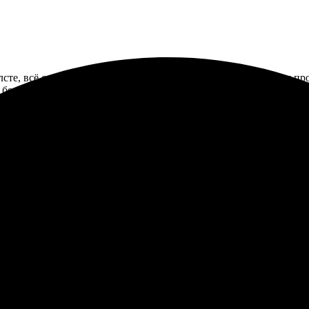
лсте, всё сделано быстро и качественно. Процесс оформления пр
, без лишних проблем. Результат превзошёл ожидания! Определён
олсте, остался доволен результатом. Отправил фото, через пару д