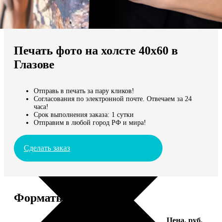
Не нашли Ваш город?
Мы доставляем по всему миру
Печать фото на холсте 40х60 в
Продолжить без города
Глазове
Отправь в печать за пару кликов!
Согласования по электронной почте. Отвечаем за 24
часа!
Срок выполнения заказа: 1 сутки
Отправим в любой город РФ и мира!
Сделать заказ
Форматы и цены
Услуга
Цена, руб.