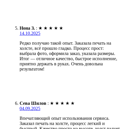
Нона З.
:
★
★
★
★
★
14.10.2025
Редко получаю такой опыт. Заказала печать на
холсте, всё прошло гладко. Процесс прост:
выбрала фото, оформила заказ, указала размеры.
Итог — отличное качество, быстрое исполнение,
приятно держать в руках. Очень довольна
результатом!
Сева Шилов
:
★
★
★
★
★
04.09.2025
Впечатляющий опыт использования сервиса.
Заказал печать на холсте, процесс легкий и
быстрый. Качество просто на высоте, холст радует