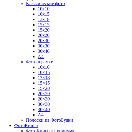
Классические фото
10х10
10х15
13х18
15х15
15х20
20х20
20х30
30х30
30х40
А4
Фото в рамке
10х10
10×15
13×18
15×15
15×20
20×20
20×30
30×30
30×40
A4
Полоски из ФотоБудки
ФотоКниги
ФотоКниги «Премиум»