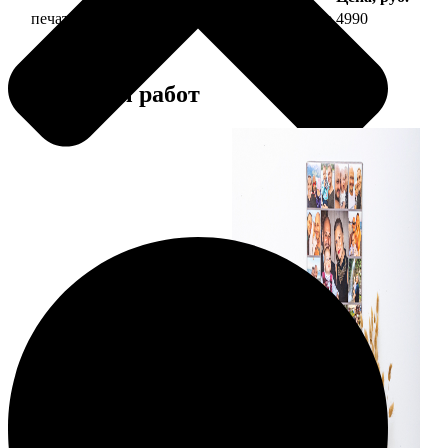
печать фото на холсте 40х60 на подрамнике
4990
Примеры работ