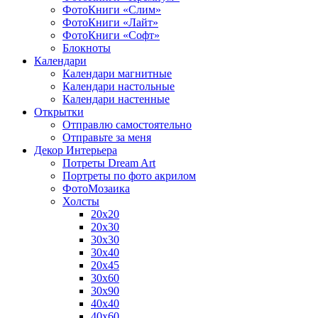
ФотоКниги «Слим»
ФотоКниги «Лайт»
ФотоКниги «Софт»
Блокноты
Календари
Календари магнитные
Календари настольные
Календари настенные
Открытки
Отправлю самостоятельно
Отправьте за меня
Декор Интерьера
Потреты Dream Art
Портреты по фото акрилом
ФотоМозаика
Холсты
20х20
20х30
30х30
30х40
20х45
30х60
30х90
40х40
40х60