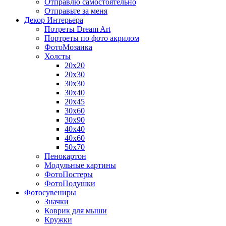
Отправлю самостоятельно
Отправьте за меня
Декор Интерьера
Потреты Dream Art
Портреты по фото акрилом
ФотоМозаика
Холсты
20х20
20х30
30х30
30х40
20х45
30х60
30х90
40х40
40х60
50х70
Пенокартон
Модульные картины
ФотоПостеры
ФотоПодушки
Фотоcувениры
Значки
Коврик для мыши
Кружки