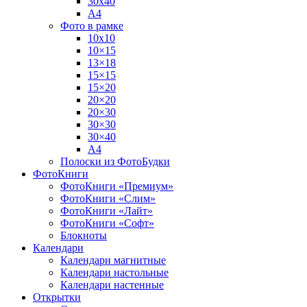
30х40
А4
Фото в рамке
10х10
10×15
13×18
15×15
15×20
20×20
20×30
30×30
30×40
A4
Полоски из ФотоБудки
ФотоКниги
ФотоКниги «Премиум»
ФотоКниги «Слим»
ФотоКниги «Лайт»
ФотоКниги «Софт»
Блокноты
Календари
Календари магнитные
Календари настольные
Календари настенные
Открытки