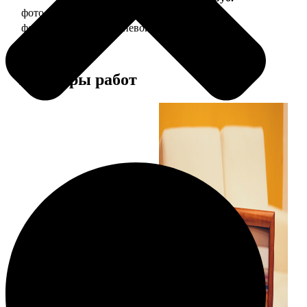
фото 20х30 в деревянной рамке
990
фото 20х30 в алюминиевой рамке
2490
Примеры работ