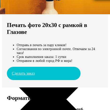
Не нашли Ваш город?
Мы доставляем по всему миру
Печать фото 20х30 с рамкой в
Продолжить без города
Глазове
Отправь в печать за пару кликов!
Согласования по электронной почте. Отвечаем за 24
часа!
Срок выполнения заказа: 1 сутки
Отправим в любой город РФ и мира!
Сделать заказ
Форматы и цены
Услуга
Цена, руб.