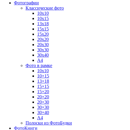
Фотографии
Классические фото
10х10
10х15
13х18
15х15
15х20
20х20
20х30
30х30
30х40
А4
Фото в рамке
10х10
10×15
13×18
15×15
15×20
20×20
20×30
30×30
30×40
A4
Полоски из ФотоБудки
ФотоКниги