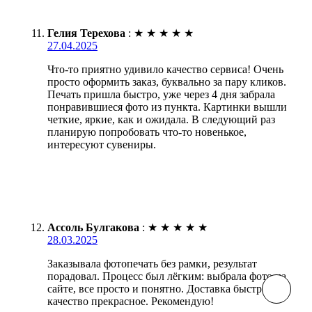
Гелия Терехова
:
★
★
★
★
★
27.04.2025
Что-то приятно удивило качество сервиса! Очень
просто оформить заказ, буквально за пару кликов.
Печать пришла быстро, уже через 4 дня забрала
понравившиеся фото из пункта. Картинки вышли
четкие, яркие, как и ожидала. В следующий раз
планирую попробовать что-то новенькое,
интересуют сувениры.
Ассоль Булгакова
:
★
★
★
★
★
28.03.2025
Заказывала фотопечать без рамки, результат
порадовал. Процесс был лёгким: выбрала фото на
сайте, все просто и понятно. Доставка быстрая,
качество прекрасное. Рекомендую!