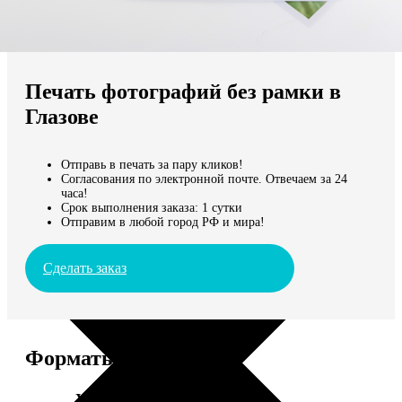
Не нашли Ваш город?
Мы доставляем по всему миру
Печать фотографий без рамки в
Продолжить без города
Глазове
Отправь в печать за пару кликов!
Согласования по электронной почте. Отвечаем за 24
часа!
Срок выполнения заказа: 1 сутки
Отправим в любой город РФ и мира!
Сделать заказ
Форматы и цены
Услуга
Цена, руб.