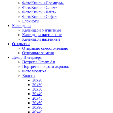
ФотоКниги «Премиум»
ФотоКниги «Слим»
ФотоКниги «Лайт»
ФотоКниги «Софт»
Блокноты
Календари
Календари магнитные
Календари настольные
Календари настенные
Открытки
Отправлю самостоятельно
Отправьте за меня
Декор Интерьера
Потреты Dream Art
Портреты по фото акрилом
ФотоМозаика
Холсты
20х20
20х30
30х30
30х40
20х45
30х60
30х90
40х40