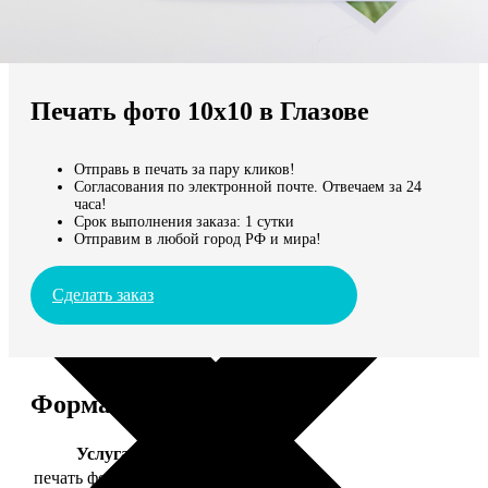
Не нашли Ваш город?
Мы доставляем по всему миру
Печать фото 10х10 в Глазове
Продолжить без города
Отправь в печать за пару кликов!
Согласования по электронной почте. Отвечаем за 24
часа!
Срок выполнения заказа: 1 сутки
Отправим в любой город РФ и мира!
Сделать заказ
Форматы и цены
Услуга
Цена, руб.
печать фото 10х10
19