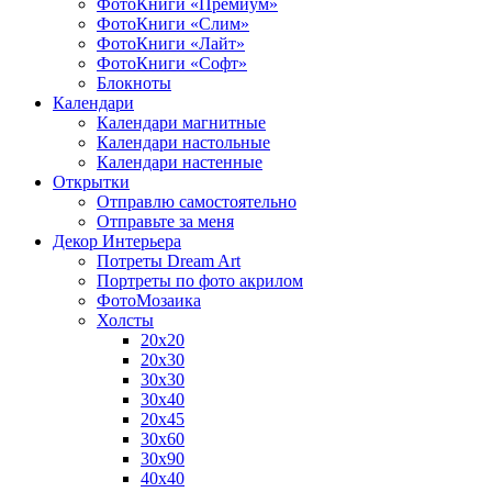
ФотоКниги «Премиум»
ФотоКниги «Слим»
ФотоКниги «Лайт»
ФотоКниги «Софт»
Блокноты
Календари
Календари магнитные
Календари настольные
Календари настенные
Открытки
Отправлю самостоятельно
Отправьте за меня
Декор Интерьера
Потреты Dream Art
Портреты по фото акрилом
ФотоМозаика
Холсты
20х20
20х30
30х30
30х40
20х45
30х60
30х90
40х40