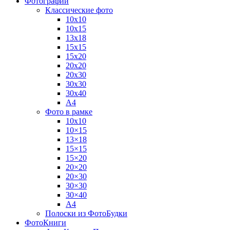
Фотографии
Классические фото
10х10
10х15
13х18
15х15
15х20
20х20
20х30
30х30
30х40
А4
Фото в рамке
10х10
10×15
13×18
15×15
15×20
20×20
20×30
30×30
30×40
A4
Полоски из ФотоБудки
ФотоКниги