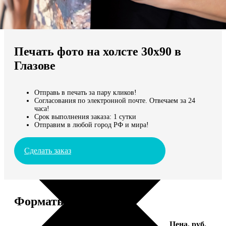
Не нашли Ваш город?
Мы доставляем по всему миру
Печать фото на холсте 30х90 в
Продолжить без города
Глазове
Отправь в печать за пару кликов!
Согласования по электронной почте. Отвечаем за 24
часа!
Срок выполнения заказа: 1 сутки
Отправим в любой город РФ и мира!
Сделать заказ
Форматы и цены
Услуга
Цена, руб.