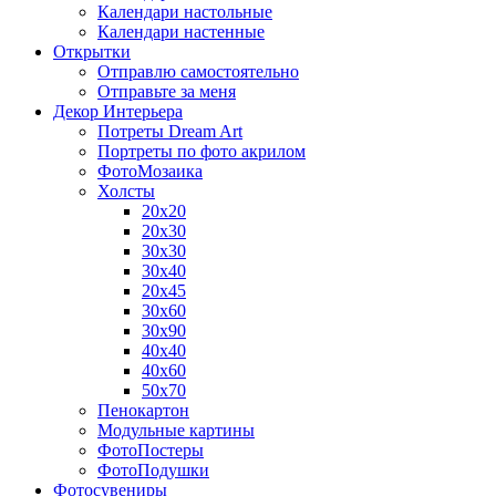
Календари настольные
Календари настенные
Открытки
Отправлю самостоятельно
Отправьте за меня
Декор Интерьера
Потреты Dream Art
Портреты по фото акрилом
ФотоМозаика
Холсты
20х20
20х30
30х30
30х40
20х45
30х60
30х90
40х40
40х60
50х70
Пенокартон
Модульные картины
ФотоПостеры
ФотоПодушки
Фотоcувениры