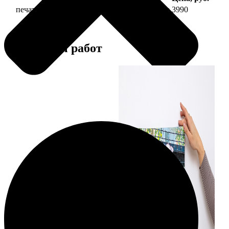
печать фото на холсте 30х90 на подрамнике
3990
Примеры работ