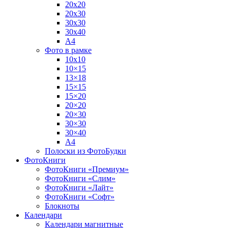
20х20
20х30
30х30
30х40
А4
Фото в рамке
10х10
10×15
13×18
15×15
15×20
20×20
20×30
30×30
30×40
A4
Полоски из ФотоБудки
ФотоКниги
ФотоКниги «Премиум»
ФотоКниги «Слим»
ФотоКниги «Лайт»
ФотоКниги «Софт»
Блокноты
Календари
Календари магнитные