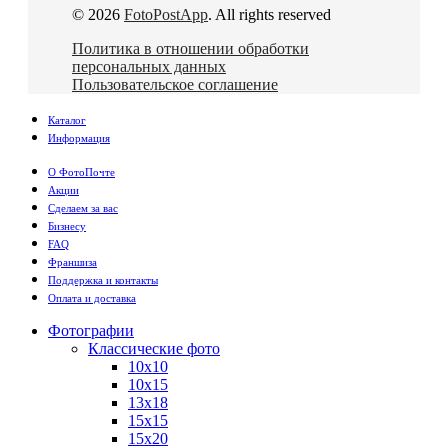
© 2026
FotoPostApp
. All rights reserved
Политика в отношении обработки
персональных данных
Пользовательское соглашение
Каталог
Информация
О ФотоПочте
Акции
Сделаем за вас
Бизнесу
FAQ
Франшиза
Поддержка и контакты
Оплата и доставка
Фотографии
Классические фото
10х10
10х15
13х18
15х15
15х20