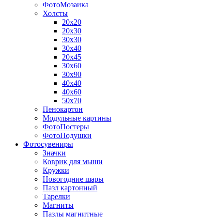
ФотоМозаика
Холсты
20х20
20х30
30х30
30х40
20х45
30х60
30х90
40х40
40х60
50х70
Пенокартон
Модульные картины
ФотоПостеры
ФотоПодушки
Фотоcувениры
Значки
Коврик для мыши
Кружки
Новогодние шары
Пазл картонный
Тарелки
Магниты
Пазлы магнитные