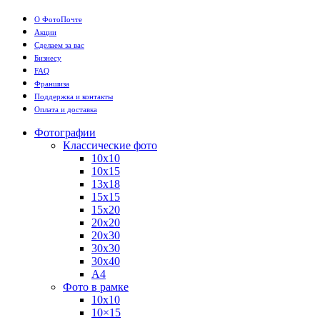
О ФотоПочте
Акции
Сделаем за вас
Бизнесу
FAQ
Франшиза
Поддержка и контакты
Оплата и доставка
Фотографии
Классические фото
10х10
10х15
13х18
15х15
15х20
20х20
20х30
30х30
30х40
А4
Фото в рамке
10х10
10×15