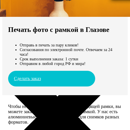
Не нашли Ваш город?
Мы доставляем по всему миру
Печать фото с рамкой в Глазове
Продолжить без города
Отправь в печать за пару кликов!
Согласования по электронной почте. Отвечаем за 24
часа!
Срок выполнения заказа: 1 сутки
Отправим в любой город РФ и мира!
Сделать заказ
Чтобы не тратить время на поиск подходящей рамки, вы
можете заказать печать фото сразу с рамкой. У нас есть
алюминиевые и деревянные рамки для снимков разных
форматов.