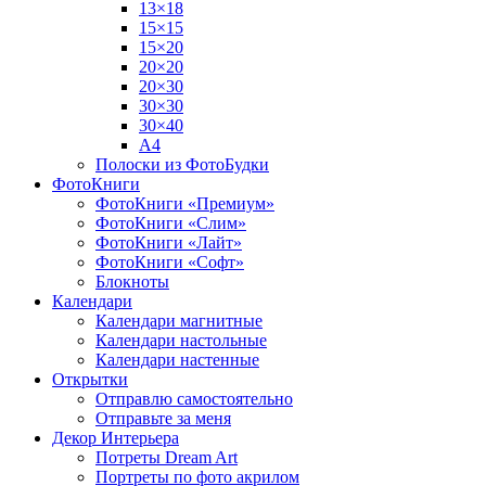
13×18
15×15
15×20
20×20
20×30
30×30
30×40
A4
Полоски из ФотоБудки
ФотоКниги
ФотоКниги «Премиум»
ФотоКниги «Слим»
ФотоКниги «Лайт»
ФотоКниги «Софт»
Блокноты
Календари
Календари магнитные
Календари настольные
Календари настенные
Открытки
Отправлю самостоятельно
Отправьте за меня
Декор Интерьера
Потреты Dream Art
Портреты по фото акрилом