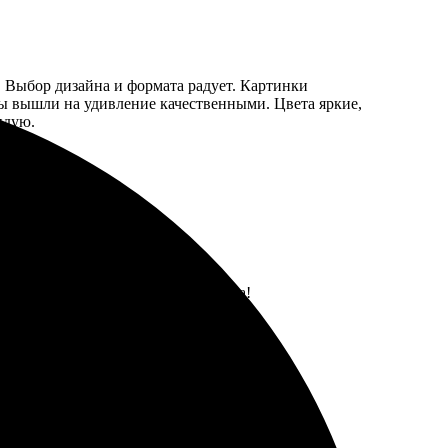
. Выбор дизайна и формата радует. Картинки
оты вышли на удивление качественными. Цвета яркие,
ндую.
ие блокноты, точно так, как хотела!