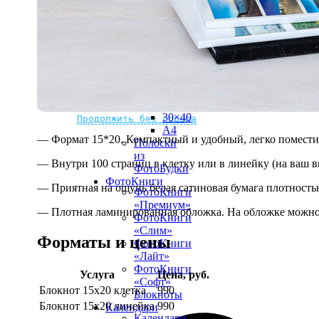
рамке
10х10
10×15
13×18
15×15
15×20
20×20
20×30
Не нашли Ваш город?
Мы доставляем по всему миру
30×30
30×40
Продолжить без города
A4
— Формат 15*20. Компактный и удобный, легко поместит
Полоски
из
— Внутри 100 страниц в клетку или в линейку (на ваш в
ФотоБудки
ФотоКниги
— Приятная на ощупь белая сатиновая бумага плотностью
ФотоКниги
«Премиум»
— Плотная ламинированная обложка. На обложке можно 
ФотоКниги
«Слим»
Форматы и цены
ФотоКниги
«Лайт»
ФотоКниги
Услуга
Цена, руб.
«Софт»
Блокнот 15х20 клетка
990
Блокноты
Блокнот 15х20 линейка
990
Календари
Календари