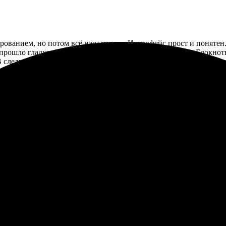
рованием, но потом всё наладилось. Интерфейс прост и понятен
 прошло гладко. Доставили в срок, это приятно удивило. Блокн
В следующий раз обязательно вернусь за новыми идеями. Рекоме
вом. Заявку легко оформлять, все этапы понятны. Получила ярк