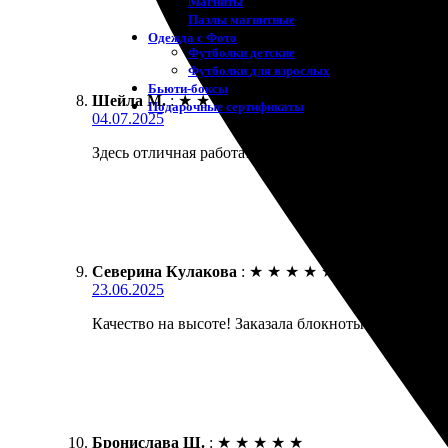
Магниты
Пазлы магнитные
Одежда с Фото
Футболки детские
Футболки для взрослых
Бьюти-боксы
Шейла М.
:
★
★
★
★
★
Подарочные сертификаты
04.07.2025
Здесь отличная работа! Заказала печать блокнотов,
Северина Кулакова
:
★
★
★
★
★
23.06.2025
Качество на высоте! Заказала блокноты для подарк
Бронислава Ш.
:
★
★
★
★
★