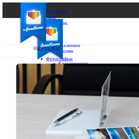
О ФотоПочте
Акции
Сделаем за вас
Бизнесу
FAQ
Франшиза
Поддержка и контакты
КАТАЛОГ
Оплата и доставка
Фотографии
Классические
фото
Ваш город:
10х10
10х15
Ваш регион доставки
13х18
15х15
Выберите из списка:
15х20
20х20
20х30
30х30
30х40
А4
Фото
в