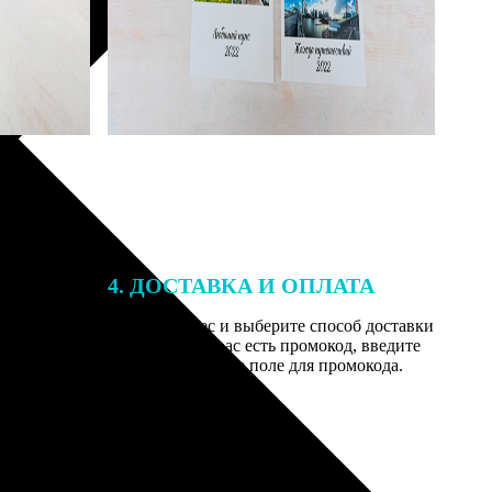
4. ДОСТАВКА И ОПЛАТА
той. После
Введите адрес и выберите способ доставки
 на email с
заказа. Если у вас есть промокод, введите
вим заказ
его в специальное поле для промокода.
мером для