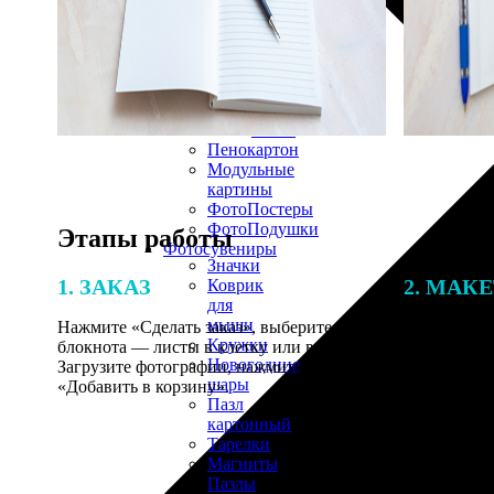
30х40
20х45
30х60
30х90
40х40
40х60
50х70
Пенокартон
Модульные
картины
ФотоПостеры
ФотоПодушки
Этапы работы
Фотоcувениры
Значки
1. ЗАКАЗ
2. МАК
Коврик
для
мыши
Нажмите «Сделать заказ», выберите тип
В процессе 
Кружки
блокнота — листы в клетку или в линейку.
наши специ
Новогодние
Загрузите фотографии, нажмите
по указанно
шары
«Добавить в корзину».
согласовани
Пазл
картонный
Тарелки
Магниты
Пазлы