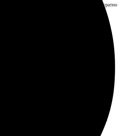
грузил фото, оплатил. Доставка быстрая, всё аккуратно
Выбор материалов и размеров шикарный. Обработали
строил, буду заказывать снова.
интерфейс сайта, легко выбрать нужные параметры.
бого бюджета. Очень довольна результатом,