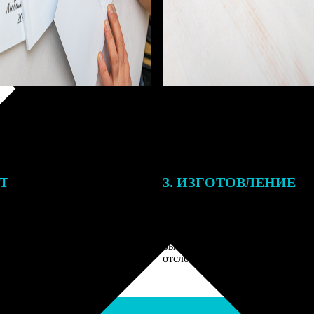
ЕТ
3. ИЗГОТОВЛЕНИЕ
подготовки заказа к печати
Оплатите заказ банковской кар
алисты могут связаться с Вами
оплаты получите подтверждение
му телефону или email для
описанием заказа. Когда отпра
я деталей.
вы получите письмо с трек-но
отслеживания.