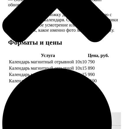
обновляем каждый год.
— В кружочек на обложку добавляем фотографию с
одной из страниц календаря. Снимок наши сотрудники
выбирают на свое усмотрение или пишите в
комментариях, какое именно фото хотите на обложку.
Форматы и цены
Услуга
Цена, руб.
Календарь магнитный отрывной 10x10
790
Календарь магнитный отрывной 10x15
890
Календарь магнитный отрывной 15x15
990
Календарь магнитный отрывной 15x20
1190
Примеры работ