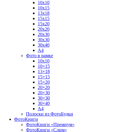
10х10
10х15
13х18
15х15
15х20
20х20
20х30
30х30
30х40
А4
Фото в рамке
10х10
10×15
13×18
15×15
15×20
20×20
20×30
30×30
30×40
A4
Полоски из ФотоБудки
ФотоКниги
ФотоКниги «Премиум»
ФотоКниги «Слим»