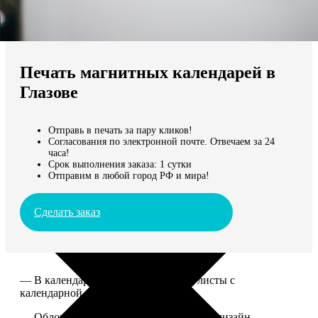
Не нашли Ваш город?
Мы доставляем по всему миру
Печать магнитных календарей в
Продолжить без города
Глазове
Отправь в печать за пару кликов!
Согласования по электронной почте. Отвечаем за 24
часа!
Срок выполнения заказа: 1 сутки
Отправим в любой город РФ и мира!
Сделать заказ
— В календаре 13 листов: обложка+листы с
календарной сеткой.
— Обложка для календаря стандартная, дизайн