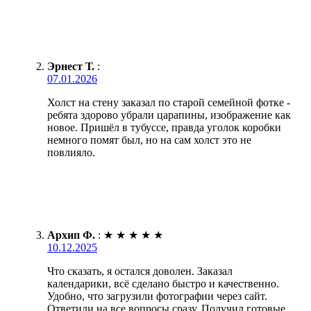
Эрнест Т.
:
07.01.2026
Холст на стену заказал по старой семейной фотке -
ребята здорово убрали царапины, изображение как
новое. Пришёл в тубуссе, правда уголок коробки
немного помят был, но на сам холст это не
повлияло.
Архип Ф.
:
★
★
★
★
★
10.12.2025
Что сказать, я остался доволен. Заказал
календарики, всё сделано быстро и качественно.
Удобно, что загрузили фотографии через сайт.
Ответили на все вопросы сразу. Получил готовые