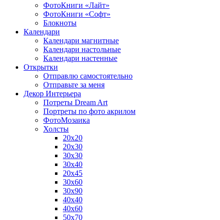
ФотоКниги «Лайт»
ФотоКниги «Софт»
Блокноты
Календари
Календари магнитные
Календари настольные
Календари настенные
Открытки
Отправлю самостоятельно
Отправьте за меня
Декор Интерьера
Потреты Dream Art
Портреты по фото акрилом
ФотоМозаика
Холсты
20х20
20х30
30х30
30х40
20х45
30х60
30х90
40х40
40х60
50х70