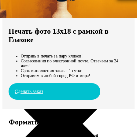
Не нашли Ваш город?
Мы доставляем по всему миру
Печать фото 13х18 с рамкой в
Продолжить без города
Глазове
Отправь в печать за пару кликов!
Согласования по электронной почте. Отвечаем за 24
часа!
Срок выполнения заказа: 1 сутки
Отправим в любой город РФ и мира!
Сделать заказ
Форматы и цены
Услуга
Цена, руб.