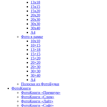
13х18
15х15
15х20
20х20
20х30
30х30
30х40
А4
Фото в рамке
10х10
10×15
13×18
15×15
15×20
20×20
20×30
30×30
30×40
A4
Полоски из ФотоБудки
ФотоКниги
ФотоКниги «Премиум»
ФотоКниги «Слим»
ФотоКниги «Лайт»
ФотоКниги «Софт»