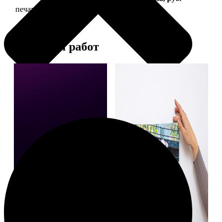
печать фото на холсте с подрамником
2490
Примеры работ