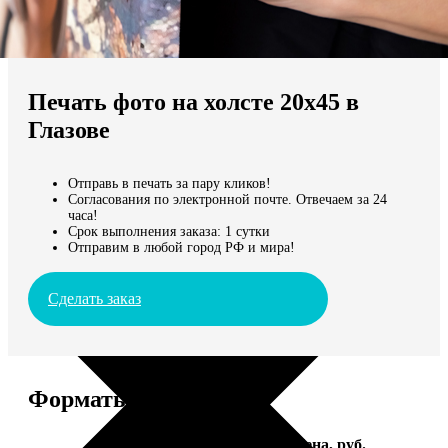
Не нашли Ваш город?
Мы доставляем по всему миру
Печать фото на холсте 20х45 в
Продолжить без города
Глазове
Отправь в печать за пару кликов!
Согласования по электронной почте. Отвечаем за 24
часа!
Срок выполнения заказа: 1 сутки
Отправим в любой город РФ и мира!
Сделать заказ
Форматы и цены
Услуга
Цена, руб.