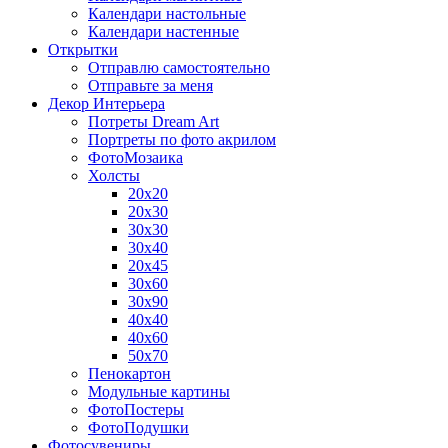
Календари настольные
Календари настенные
Открытки
Отправлю самостоятельно
Отправьте за меня
Декор Интерьера
Потреты Dream Art
Портреты по фото акрилом
ФотоМозаика
Холсты
20х20
20х30
30х30
30х40
20х45
30х60
30х90
40х40
40х60
50х70
Пенокартон
Модульные картины
ФотоПостеры
ФотоПодушки
Фотоcувениры