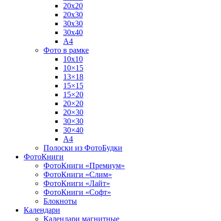
20х20
20х30
30х30
30х40
А4
Фото в рамке
10х10
10×15
13×18
15×15
15×20
20×20
20×30
30×30
30×40
A4
Полоски из ФотоБудки
ФотоКниги
ФотоКниги «Премиум»
ФотоКниги «Слим»
ФотоКниги «Лайт»
ФотоКниги «Софт»
Блокноты
Календари
Календари магнитные