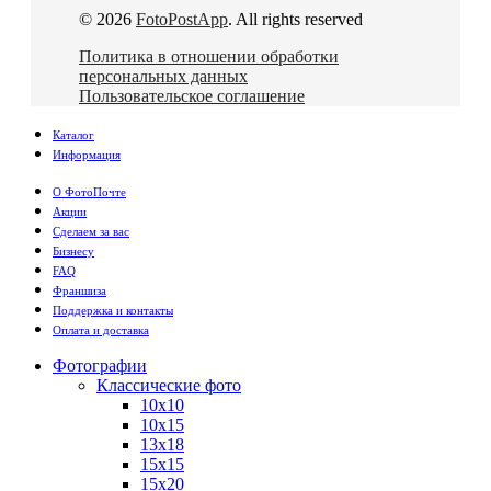
© 2026
FotoPostApp
. All rights reserved
Политика в отношении обработки
персональных данных
Пользовательское соглашение
Каталог
Информация
О ФотоПочте
Акции
Сделаем за вас
Бизнесу
FAQ
Франшиза
Поддержка и контакты
Оплата и доставка
Фотографии
Классические фото
10х10
10х15
13х18
15х15
15х20