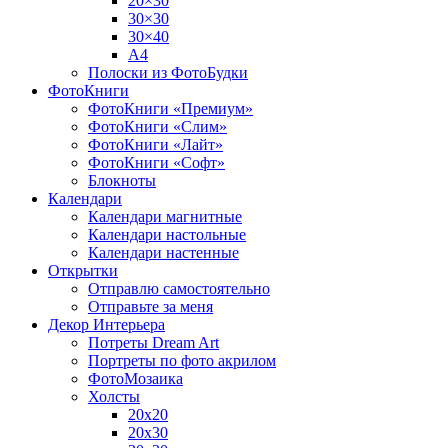
20×30
30×30
30×40
A4
Полоски из ФотоБудки
ФотоКниги
ФотоКниги «Премиум»
ФотоКниги «Слим»
ФотоКниги «Лайт»
ФотоКниги «Софт»
Блокноты
Календари
Календари магнитные
Календари настольные
Календари настенные
Открытки
Отправлю самостоятельно
Отправьте за меня
Декор Интерьера
Потреты Dream Art
Портреты по фото акрилом
ФотоМозаика
Холсты
20х20
20х30