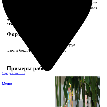
себе. Это коллекция продуктов, которые создадут ваше
идеальное настроение и подчеркнут природное сияние
— как снаружи, так и изнутри.
Aura Project by
FotoPostApp.ru
— создай свою
атмосферу!
Форматы и цены
Услуга
Цена, руб.
Бьюти-бокс Леди Mail "Весна"
2590
Примеры работ
Определение...
Меню