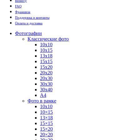
Бизнесу
FAQ
Франшиза
Поддержка и контакты
Оплата и доставка
Фотографии
Классические фото
10х10
10х15
13х18
15х15
15х20
20х20
20х30
30х30
30х40
А4
Фото в рамке
10х10
10×15
13×18
15×15
15×20
20×20