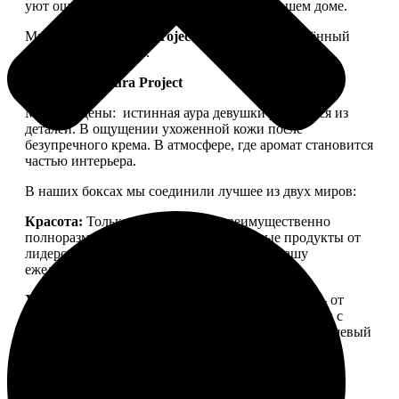
уют ощущался не только в ленте, но и в вашем доме.
Мы запускаем
Aura Project
— проект, посвящённый
осознанной красоте.
Философия Aura Project
Мы убеждены:
истинная аура девушки рождается из
деталей. В ощущении ухоженной кожи после
безупречного крема. В атмосфере, где аромат становится
частью интерьера.
В наших боксах мы соединили лучшее из двух миров:
Красота:
Только качественная, преимущественно
полноразмерная косметика. Проверенные продукты от
лидеров бьюти-рынка, которые войдут в вашу
ежедневную рутину.
Уют:
Детали для дома, создающие настроение — от
свечей для медитации до арома-капсул для стирки с
уникальной парфюмерной молекулой. Тонкий нишевый
аромат, ощущение тепла и пространства, в которое
хочется возвращаться.
Aura Project
— это
персональный ритуал заботы о