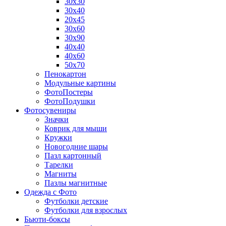
30х30
30х40
20х45
30х60
30х90
40х40
40х60
50х70
Пенокартон
Модульные картины
ФотоПостеры
ФотоПодушки
Фотоcувениры
Значки
Коврик для мыши
Кружки
Новогодние шары
Пазл картонный
Тарелки
Магниты
Пазлы магнитные
Одежда с Фото
Футболки детские
Футболки для взрослых
Бьюти-боксы