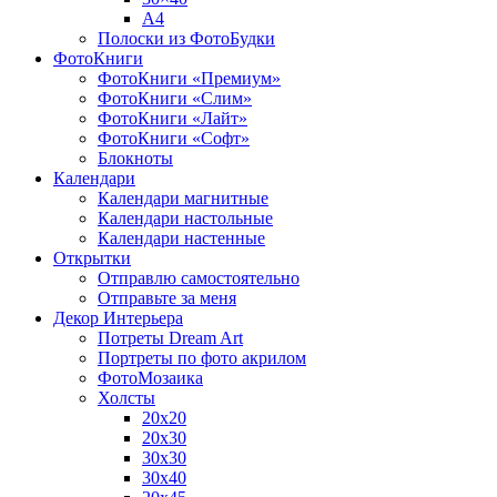
A4
Полоски из ФотоБудки
ФотоКниги
ФотоКниги «Премиум»
ФотоКниги «Слим»
ФотоКниги «Лайт»
ФотоКниги «Софт»
Блокноты
Календари
Календари магнитные
Календари настольные
Календари настенные
Открытки
Отправлю самостоятельно
Отправьте за меня
Декор Интерьера
Потреты Dream Art
Портреты по фото акрилом
ФотоМозаика
Холсты
20х20
20х30
30х30
30х40