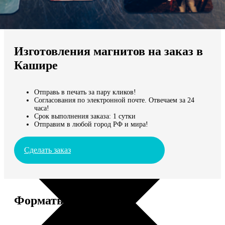
Не нашли Ваш город?
Мы доставляем по всему миру
Изготовления магнитов на заказ в
Продолжить без города
Кашире
Отправь в печать за пару кликов!
Согласования по электронной почте. Отвечаем за 24
часа!
Срок выполнения заказа: 1 сутки
Отправим в любой город РФ и мира!
Сделать заказ
Форматы и цены
Услуга
Цена, руб.