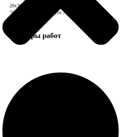
20х30 110 частей
790
"Сердце" 20х20 74 части
790
Примеры работ
Этапы работы