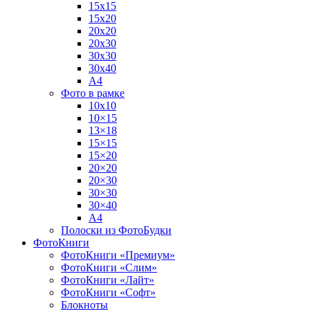
15х15
15х20
20х20
20х30
30х30
30х40
А4
Фото в рамке
10х10
10×15
13×18
15×15
15×20
20×20
20×30
30×30
30×40
A4
Полоски из ФотоБудки
ФотоКниги
ФотоКниги «Премиум»
ФотоКниги «Слим»
ФотоКниги «Лайт»
ФотоКниги «Софт»
Блокноты