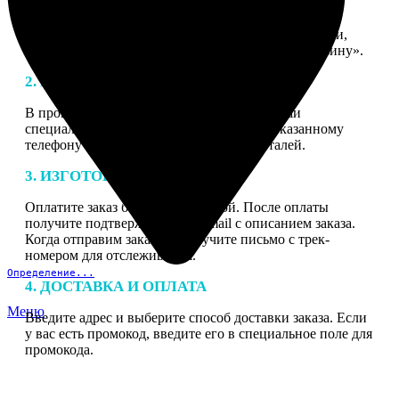
1. ЗАКАЗ
Нажмите «Сделать заказ», выберите тип продукции,
загрузите фотографии, нажмите «Добавить в корзину».
2. МАКЕТ
В процессе подготовки заказа к печати наши
специалисты могут связаться с Вами по указанному
телефону или email для согласования деталей.
3. ИЗГОТОВЛЕНИЕ
Оплатите заказ банковской картой. После оплаты
получите подтверждение на email с описанием заказа.
Когда отправим заказ вы получите письмо с трек-
номером для отслеживания.
Определение...
4. ДОСТАВКА И ОПЛАТА
Меню
Введите адрес и выберите способ доставки заказа. Если
у вас есть промокод, введите его в специальное поле для
промокода.