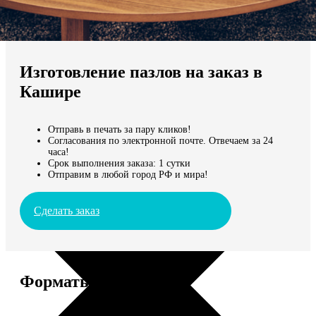
Не нашли Ваш город?
Мы доставляем по всему миру
Изготовление пазлов на заказ в
Продолжить без города
Кашире
Отправь в печать за пару кликов!
Согласования по электронной почте. Отвечаем за 24
часа!
Срок выполнения заказа: 1 сутки
Отправим в любой город РФ и мира!
Сделать заказ
Форматы и цены
Услуга
Цена, руб.