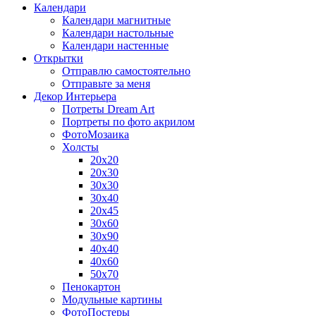
Календари
Календари магнитные
Календари настольные
Календари настенные
Открытки
Отправлю самостоятельно
Отправьте за меня
Декор Интерьера
Потреты Dream Art
Портреты по фото акрилом
ФотоМозаика
Холсты
20х20
20х30
30х30
30х40
20х45
30х60
30х90
40х40
40х60
50х70
Пенокартон
Модульные картины
ФотоПостеры