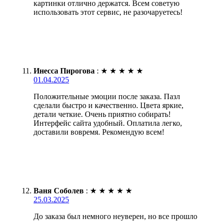
картинки отлично держатся. Всем советую
использовать этот сервис, не разочаруетесь!
Инесса Пирогова
:
★
★
★
★
★
01.04.2025
Положительные эмоции после заказа. Пазл
сделали быстро и качественно. Цвета яркие,
детали четкие. Очень приятно собирать!
Интерфейс сайта удобный. Оплатила легко,
доставили вовремя. Рекомендую всем!
Ваня Соболев
:
★
★
★
★
★
25.03.2025
До заказа был немного неуверен, но все прошло