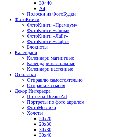
30×40
A4
Полоски из ФотоБудки
ФотоКниги
ФотоКниги «Премиум»
ФотоКниги «Слим»
ФотоКниги «Лайт»
ФотоКниги «Софт»
Блокноты
Календари
Календари магнитные
Календари настольные
Календари настенные
Открытки
Отправлю самостоятельно
Отправьте за меня
Декор Интерьера
Потреты Dream Art
Портреты по фото акрилом
ФотоМозаика
Холсты
20х20
20х30
30х30
30х40