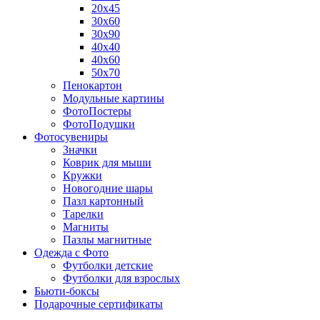
20х45
30х60
30х90
40х40
40х60
50х70
Пенокартон
Модульные картины
ФотоПостеры
ФотоПодушки
Фотоcувениры
Значки
Коврик для мыши
Кружки
Новогодние шары
Пазл картонный
Тарелки
Магниты
Пазлы магнитные
Одежда с Фото
Футболки детские
Футболки для взрослых
Бьюти-боксы
Подарочные сертификаты