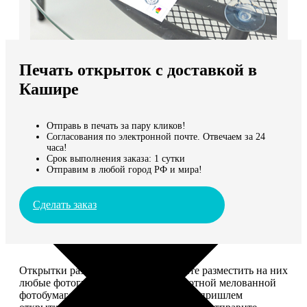
Не нашли Ваш город?
Мы доставляем по всему миру
Печать открыток с доставкой в
Продолжить без города
Кашире
Отправь в печать за пару кликов!
Согласования по электронной почте. Отвечаем за 24
часа!
Срок выполнения заказа: 1 сутки
Отправим в любой город РФ и мира!
Сделать заказ
Открытки размером 10*15, вы можете разместить на них
любые фотографии. Печатаем на плотной мелованной
фотобумаге плотностью 300 г/м2. Мы пришлем