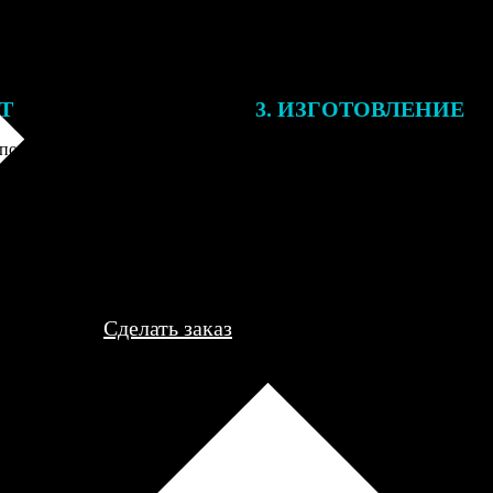
ЕТ
3. ИЗГОТОВЛЕНИЕ
подготовки заказа к печати
Оплатите заказ банковской кар
алисты могут связаться с Вами
оплаты получите подтверждение
му телефону или email для
описанием заказа. Когда отпра
я деталей.
вы получите письмо с трек-но
отслеживания.
Сделать заказ