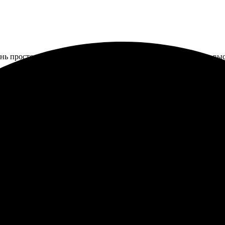
ь простое, удобно через сайт. Работают быстро, результат на вы
ления заказа. Качество холста на высоте, цветопередача радует