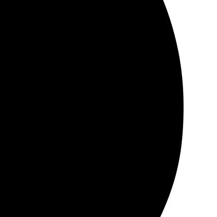
быстро и без усилий! Рекомендую всем, кто хочет
ез проблем. Весь процесс оформления заказа на сайте
овую работу в городе. Качество на высоте, цвета
споминания в эффектном виде!
и видны.