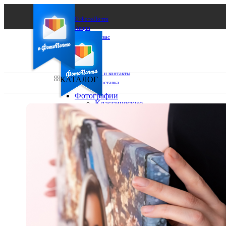
О ФотоПочте
Акции
Сделаем за вас
Бизнесу
FAQ
Франшиза
Поддержка и контакты
КАТАЛОГ
Оплата и доставка
Фотографии
Классические
фото
Ваш город:
10х10
10х15
Ваш регион доставки
13х18
15х15
Выберите из списка:
15х20
20х20
20х30
30х30
30х40
А4
Фото
в