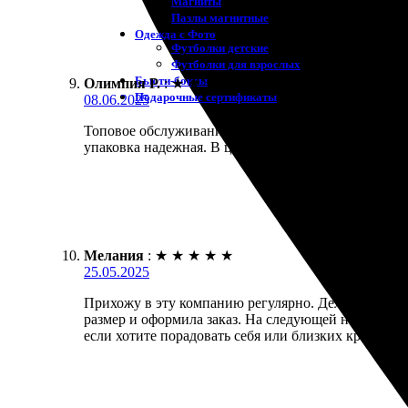
Магниты
Пазлы магнитные
Одежда с Фото
Футболки детские
Футболки для взрослых
Бьюти-боксы
Олимпия Р.
:
★
★
★
★
★
Подарочные сертификаты
08.06.2025
Топовое обслуживание! Печать на холсте прошла бы
упаковка надежная. В целом, рекомендую всем!
Мелания
:
★
★
★
★
★
25.05.2025
Прихожу в эту компанию регулярно. Делала печать 
размер и оформила заказ. На следующей неделе забр
если хотите порадовать себя или близких красивы