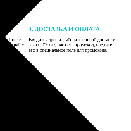
4. ДОСТАВКА И ОПЛАТА
той. После
Введите адрес и выберите способ доставки
 на email с
заказа. Если у вас есть промокод, введите
вим заказ
его в специальное поле для промокода.
мером для