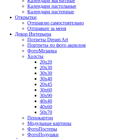
Календари магнитные
Календари настольные
Календари настенные
Открытки
Отправлю самостоятельно
Отправьте за меня
Декор Интерьера
Потреты Dream Art
Портреты по фото акрилом
ФотоМозаика
Холсты
20х20
20х30
30х30
30х40
20х45
30х60
30х90
40х40
40х60
50х70
Пенокартон
Модульные картины
ФотоПостеры
ФотоПодушки