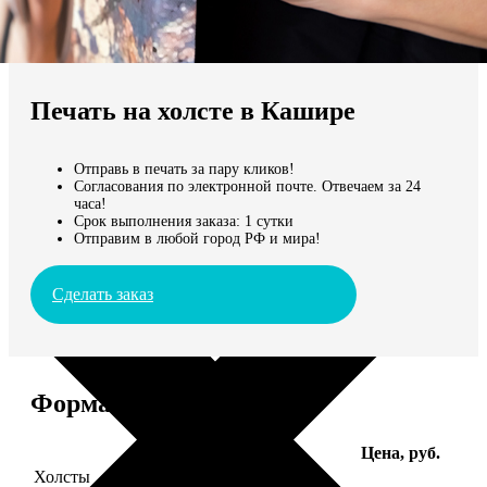
Не нашли Ваш город?
Мы доставляем по всему миру
Печать на холсте в Кашире
Продолжить без города
Отправь в печать за пару кликов!
Согласования по электронной почте. Отвечаем за 24
часа!
Срок выполнения заказа: 1 сутки
Отправим в любой город РФ и мира!
Сделать заказ
Форматы и цены
Услуга
Цена, руб.
Холсты