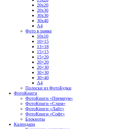
20х20
20х30
30х30
30х40
А4
Фото в рамке
10х10
10×15
13×18
15×15
15×20
20×20
20×30
30×30
30×40
A4
Полоски из ФотоБудки
ФотоКниги
ФотоКниги «Премиум»
ФотоКниги «Слим»
ФотоКниги «Лайт»
ФотоКниги «Софт»
Блокноты
Календари