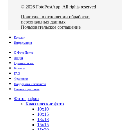
© 2026
FotoPostApp
. All rights reserved
Политика в отношении обработки
персональных данных
Пользовательское соглашение
Каталог
Информация
О ФотоПочте
Акции
Сделаем за вас
Бизнесу
FAQ
Франшиза
Поддержка и контакты
Оплата и доставка
Фотографии
Классические фото
10х10
10х15
13х18
15х15
15х20