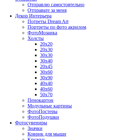
Отправлю самостоятельно
Отправьте за меня
Декор Интерьера
Потреты Dream Art
Портреты по фото акрилом
ФотоМозаика
Холсты
20х20
20х30
30х30
30х40
20х45
30х60
30х90
40х40
40х60
50х70
Пенокартон
Модульные картины
ФотоПостеры
ФотоПодушки
Фотоcувениры
Значки
Коврик для мыши
Кружки