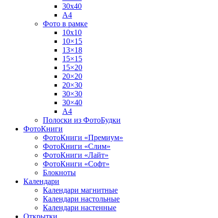
30х40
А4
Фото в рамке
10х10
10×15
13×18
15×15
15×20
20×20
20×30
30×30
30×40
A4
Полоски из ФотоБудки
ФотоКниги
ФотоКниги «Премиум»
ФотоКниги «Слим»
ФотоКниги «Лайт»
ФотоКниги «Софт»
Блокноты
Календари
Календари магнитные
Календари настольные
Календари настенные
Открытки