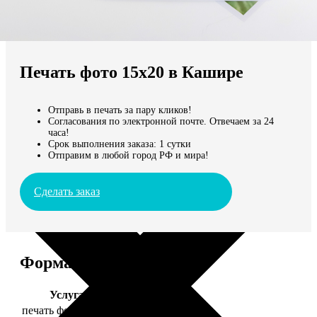
Не нашли Ваш город?
Мы доставляем по всему миру
Печать фото 15х20 в Кашире
Продолжить без города
Отправь в печать за пару кликов!
Согласования по электронной почте. Отвечаем за 24
часа!
Срок выполнения заказа: 1 сутки
Отправим в любой город РФ и мира!
Сделать заказ
Форматы и цены
Услуга
Цена, руб.
печать фото 15х20
47