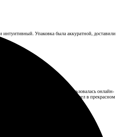
 и интуитивный. Упаковка была аккуратной, доставили
аказа прошло легко и быстро, воспользовалась онлайн-
о статусе заказа, а сам портрет пришел в прекрасном
мендую друзьям!