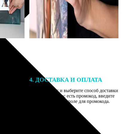
4. ДОСТАВКА И ОПЛАТА
той. После
Введите адрес и выберите способ доставки
 на email с
заказа. Если у вас есть промокод, введите
вим заказ
его в специальное поле для промокода.
мером для