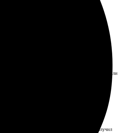
илась внимательность к деталям и индивидуальный
 Процесс оформления был интуитивно понятен. Доставили
ыбрал фото, отправил, и через некоторое время получил