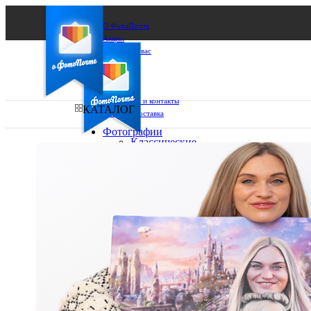
О ФотоПочте
Акции
Сделаем за вас
Бизнесу
FAQ
Франшиза
Поддержка и контакты
КАТАЛОГ
Оплата и доставка
Фотографии
Классические
фото
Ваш город:
10х10
10х15
Ваш регион доставки
13х18
15х15
Выберите из списка:
15х20
20х20
20х30
30х30
30х40
А4
Фото
в