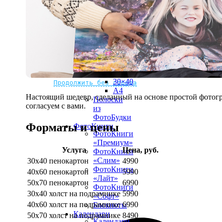
рамке
10х10
10×15
13×18
15×15
15×20
20×20
20×30
Не нашли Ваш город?
Мы доставляем по всему миру
30×30
30×40
Продолжить без города
A4
Настоящий шедевр, сделанный на основе простой фотогр
Полоски
согласуем с вами.
из
ФотоБудки
Форматы и цены
ФотоКниги
ФотоКниги
«Премиум»
Услуга
Цена, руб.
ФотоКниги
«Слим»
30х40 пенокартон
4990
ФотоКниги
40х60 пенокартон
5990
«Лайт»
50х70 пенокартон
6990
ФотоКниги
30х40 холст на подрамнике
5990
«Софт»
40х60 холст на подрамнике
6990
Блокноты
Календари
50х70 холст на подрамнике
8490
Календари