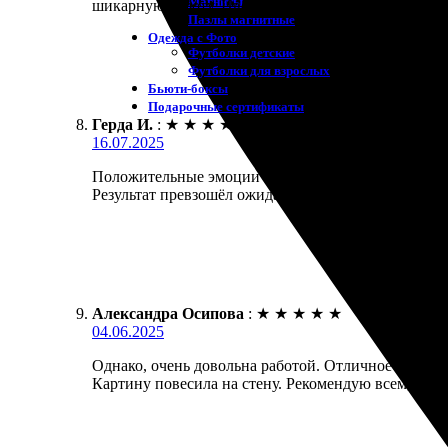
Магниты
шикарную работу. Цвета яркие, детали проработан
Пазлы магнитные
Одежда с Фото
Футболки детские
Футболки для взрослых
Бьюти-боксы
Подарочные сертификаты
Герда И.
:
★
★
★
★
★
16.07.2025
Положительные эмоции от работы с этой компанией.
Результат превзошёл ожидания — качество на высот
Александра Осипова
:
★
★
★
★
★
04.06.2025
Однако, очень довольна работой. Отличное качество
Картину повесила на стену. Рекомендую всем, кто 