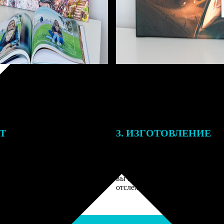
ЕТ
3. ИЗГОТОВЛЕНИЕ
подготовки заказа к печати
Оплатите заказ банковской кар
алисты могут связаться с Вами
оплаты получите подтверждение
му телефону или email для
описанием заказа. Когда отпра
я деталей.
вы получите письмо с трек-но
отслеживания.