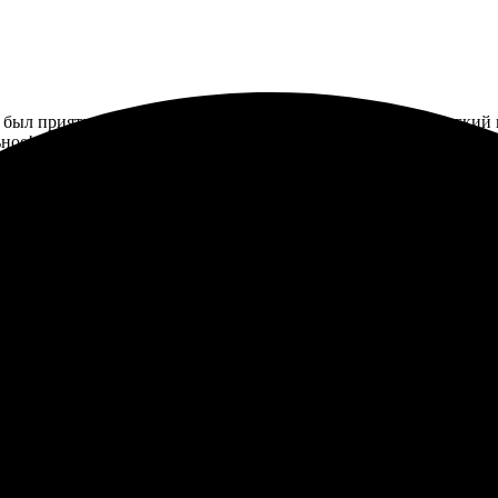
 был приятно удивлён результатом. Процесс оформления легкий
ьное!
ля создания портретов. Заказала портрет на заказ. Оформление з
роцессе и сроках. После оплаты меня сразу проинформировали 
ежной, ничего не повредилось. Профессионально и удобно. Реко