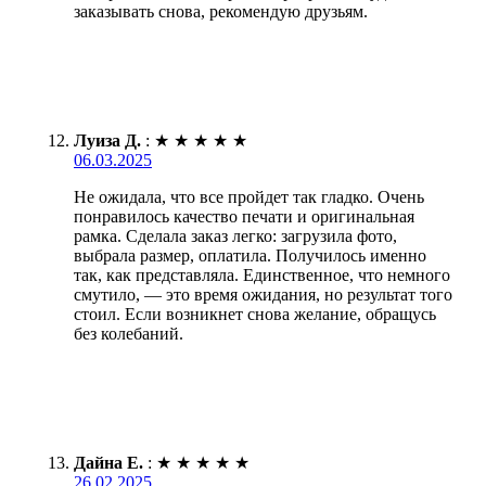
заказывать снова, рекомендую друзьям.
Луиза Д.
:
★
★
★
★
★
06.03.2025
Не ожидала, что все пройдет так гладко. Очень
понравилось качество печати и оригинальная
рамка. Сделала заказ легко: загрузила фото,
выбрала размер, оплатила. Получилось именно
так, как представляла. Единственное, что немного
смутило, — это время ожидания, но результат того
стоил. Если возникнет снова желание, обращусь
без колебаний.
Дайна Е.
:
★
★
★
★
★
26.02.2025