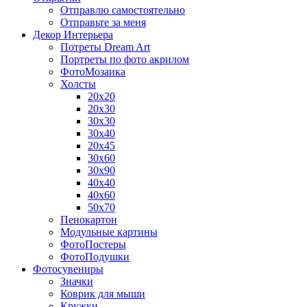
Отправлю самостоятельно
Отправьте за меня
Декор Интерьера
Потреты Dream Art
Портреты по фото акрилом
ФотоМозаика
Холсты
20х20
20х30
30х30
30х40
20х45
30х60
30х90
40х40
40х60
50х70
Пенокартон
Модульные картины
ФотоПостеры
ФотоПодушки
Фотоcувениры
Значки
Коврик для мыши
Кружки