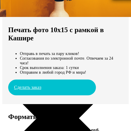
Не нашли Ваш город?
Мы доставляем по всему миру
Печать фото 10х15 с рамкой в
Продолжить без города
Кашире
Отправь в печать за пару кликов!
Согласования по электронной почте. Отвечаем за 24
часа!
Срок выполнения заказа: 1 сутки
Отправим в любой город РФ и мира!
Сделать заказ
Форматы и цены
Услуга
Цена, руб.