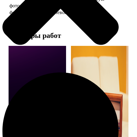
фото 10х15 в деревянной рамке
340
фото 10х15 в алюминиевой рамке
1490
Примеры работ