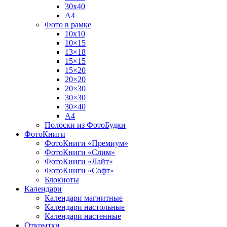
30х40
А4
Фото в рамке
10х10
10×15
13×18
15×15
15×20
20×20
20×30
30×30
30×40
A4
Полоски из ФотоБудки
ФотоКниги
ФотоКниги «Премиум»
ФотоКниги «Слим»
ФотоКниги «Лайт»
ФотоКниги «Софт»
Блокноты
Календари
Календари магнитные
Календари настольные
Календари настенные
Открытки