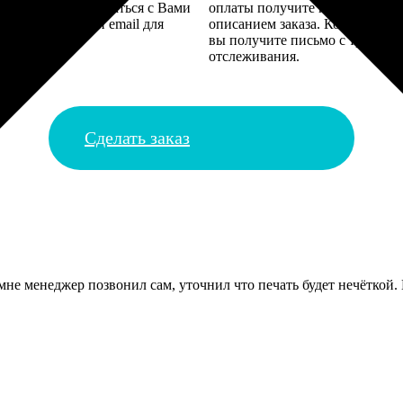
алисты могут связаться с Вами
оплаты получите подтверждение
му телефону или email для
описанием заказа. Когда отпра
я деталей.
вы получите письмо с трек-но
отслеживания.
Сделать заказ
 мне менеджер позвонил сам, уточнил что печать будет нечётко