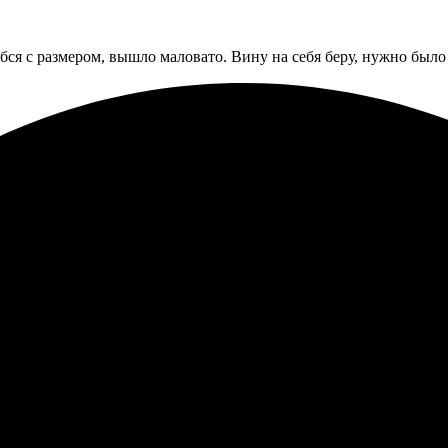
бся с размером, вышло маловато. Вину на себя беру, нужно было
цена и качество. Заказала через сайт, все просто и удобно. Полу
восхищении! Заказ оформляется легко, выбор материалов впечатл