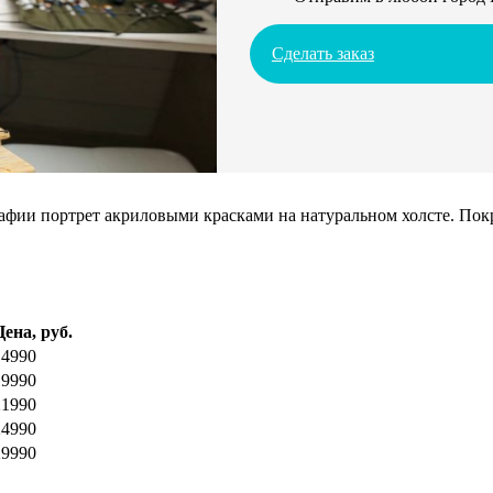
Сделать заказ
ии портрет акриловыми красками на натуральном холсте. Покрое
Цена, руб.
14990
19990
21990
24990
29990