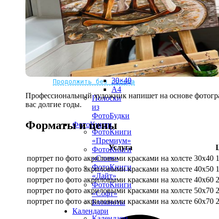
рамке
10х10
10×15
13×18
15×15
15×20
20×20
20×30
Не нашли Ваш город?
Мы доставляем по всему миру
30×30
30×40
Продолжить без города
A4
Профессиональный художник напишет на основе фотограф
Полоски
вас долгие годы.
из
ФотоБудки
Форматы и цены
ФотоКниги
ФотоКниги
«Премиум»
Услуга
ФотоКниги
портрет по фото акриловыми красками на холсте 30х40
«Слим»
ФотоКниги
портрет по фото акриловыми красками на холсте 40х50
«Лайт»
портрет по фото акриловыми красками на холсте 40х60
ФотоКниги
портрет по фото акриловыми красками на холсте 50х70
«Софт»
портрет по фото акриловыми красками на холсте 60х70
Блокноты
Календари
Календари