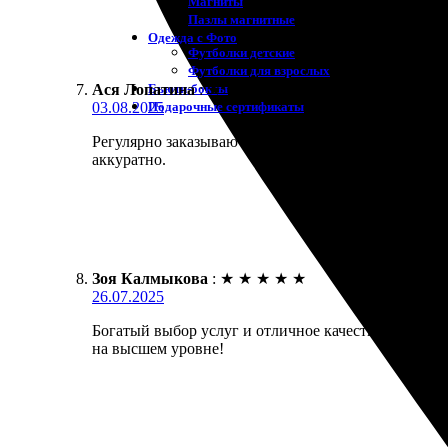
Магниты
Пазлы магнитные
Одежда с Фото
Футболки детские
Футболки для взрослых
Бьюти-боксы
Ася Лопатина
:
★
★
★
★
★
Подарочные сертификаты
03.08.2025
Регулярно заказываю фотосувениры у профессионал
аккуратно.
Зоя Калмыкова
:
★
★
★
★
★
26.07.2025
Богатый выбор услуг и отличное качество исполнен
на высшем уровне!