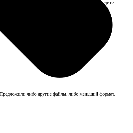
 на email с
заказа. Если у вас есть промокод, введите
вим заказ
его в специальное поле для промокода.
мером для
й. Предложили либо другие файлы, либо меньший формат.