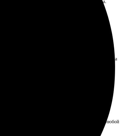
о подходят для подарков или украшения интерьера.
сайте удобный интерфейс, все шаги понятны. Загрузила
ркий, детали аккуратные. Удобно забрала заказ в
оплаты. Команда реально профессионалы. Порадует любой