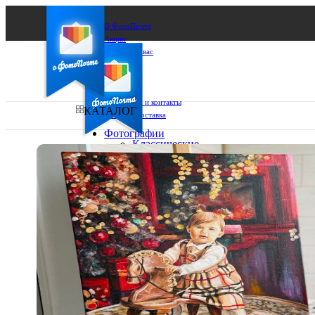
О ФотоПочте
Акции
Сделаем за вас
Бизнесу
FAQ
Франшиза
Поддержка и контакты
КАТАЛОГ
Оплата и доставка
Фотографии
Классические
фото
Ваш город:
10х10
10х15
Ваш регион доставки
13х18
15х15
Выберите из списка:
15х20
20х20
20х30
30х30
30х40
А4
Фото
в