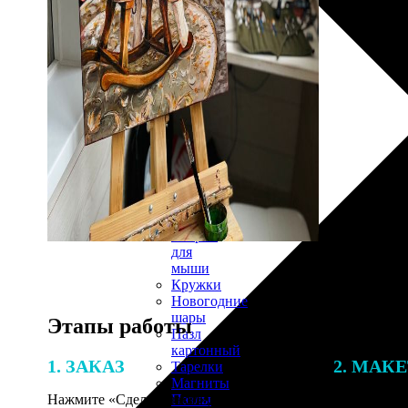
30х40
20х45
30х60
30х90
40х40
40х60
50х70
Пенокартон
Модульные
картины
ФотоПостеры
ФотоПодушки
Фотоcувениры
Значки
Коврик
для
мыши
Кружки
Новогодние
шары
Этапы работы
Пазл
картонный
1. ЗАКАЗ
2. МАК
Тарелки
Магниты
Пазлы
Нажмите «Сделать заказ», выберите
В процессе 