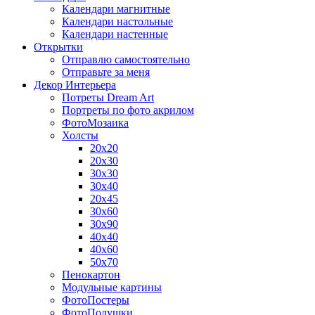
Календари магнитные
Календари настольные
Календари настенные
Открытки
Отправлю самостоятельно
Отправьте за меня
Декор Интерьера
Потреты Dream Art
Портреты по фото акрилом
ФотоМозаика
Холсты
20х20
20х30
30х30
30х40
20х45
30х60
30х90
40х40
40х60
50х70
Пенокартон
Модульные картины
ФотоПостеры
ФотоПодушки