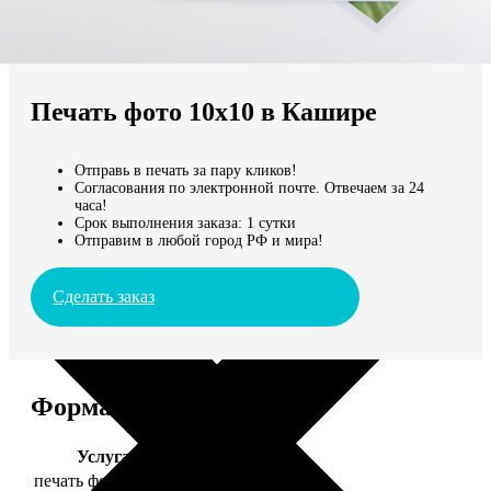
Не нашли Ваш город?
Мы доставляем по всему миру
Печать фото 10х10 в Кашире
Продолжить без города
Отправь в печать за пару кликов!
Согласования по электронной почте. Отвечаем за 24
часа!
Срок выполнения заказа: 1 сутки
Отправим в любой город РФ и мира!
Сделать заказ
Форматы и цены
Услуга
Цена, руб.
печать фото 10х10
19