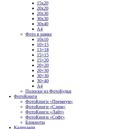
15х20
20х20
20х30
30х30
30х40
А4
Фото в рамке
10х10
10×15
13×18
15×15
15×20
20×20
20×30
30×30
30×40
A4
Полоски из ФотоБудки
ФотоКниги
ФотоКниги «Премиум»
ФотоКниги «Слим»
ФотоКниги «Лайт»
ФотоКниги «Софт»
Блокноты
Календари