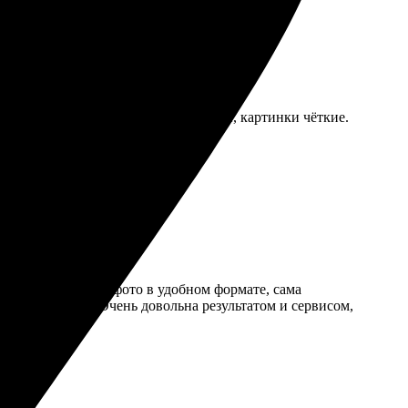
во печати просто супер: цвета яркие, картинки чёткие.
щё!
ыбрать. Загрузила фото в удобном формате, сама
лотная и яркая. Очень довольна результатом и сервисом,