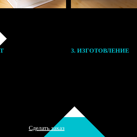
ЕТ
3. ИЗГОТОВЛЕНИЕ
подготовки заказа к печати
Оплатите заказ банковской кар
алисты могут связаться с Вами
оплаты получите подтверждение
му телефону или email для
описанием заказа. Когда отпра
я деталей.
вы получите письмо с трек-но
отслеживания.
Сделать заказ