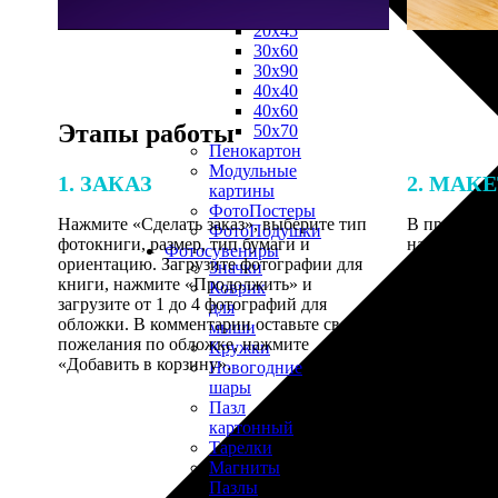
30х40
20х45
30х60
30х90
40х40
40х60
Этапы работы
50х70
Пенокартон
Модульные
1. ЗАКАЗ
2. МАК
картины
ФотоПостеры
Нажмите «Сделать заказ», выберите тип
В процессе 
ФотоПодушки
фотокниги, размер, тип бумаги и
наши специ
Фотоcувениры
ориентацию. Загрузите фотографии для
по указанно
Значки
книги, нажмите «Продолжить» и
согласовани
Коврик
загрузите от 1 до 4 фотографий для
для
обложки. В комментарии оставьте свои
мыши
пожелания по обложке, нажмите
Кружки
«Добавить в корзину».
Новогодние
шары
Пазл
картонный
Тарелки
Магниты
Пазлы