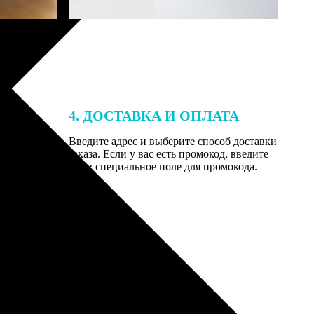
4. ДОСТАВКА И ОПЛАТА
той. После
Введите адрес и выберите способ доставки
 на email с
заказа. Если у вас есть промокод, введите
вим заказ
его в специальное поле для промокода.
мером для