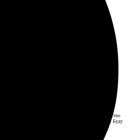
чали на вопросы. Результат превзошёл ожидания.
ние, рад результату. Обязательно вернусь снова.
 макетов, можно выбирать темы. Очень радует качество
комендую всем, кто хочет сохранить воспоминания. Буду