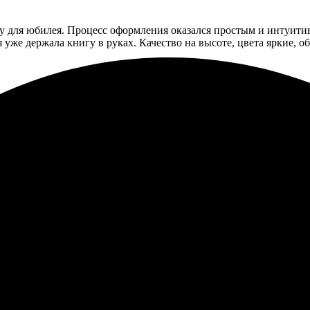
гу для юбилея. Процесс оформления оказался простым и интуит
 уже держала книгу в руках. Качество на высоте, цвета яркие, 
фотокниги в Кашире, осталась довольна. Процесс оформления п
оте, цвета яркие и насыщенные. Порадовала упаковка, всё приш