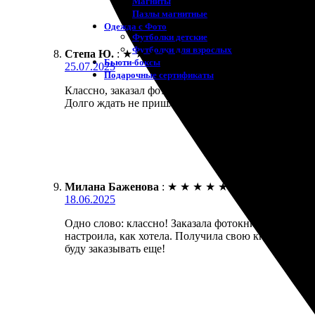
Магниты
Пазлы магнитные
Одежда с Фото
Футболки детские
Футболки для взрослых
Степа Ю.
:
★
★
★
★
★
Бьюти-боксы
25.07.2025
Подарочные сертификаты
Классно, заказал фотокнигу в Кашире — всё прошло
Долго ждать не пришлось, всё сделали быстро и а
Милана Баженова
:
★
★
★
★
★
18.06.2025
Одно слово: классно! Заказала фотокнигу, все про
настроила, как хотела. Получила свою книгу уже че
буду заказывать еще!