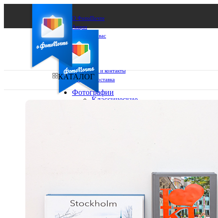
О ФотоПочте
Акции
Сделаем за вас
Бизнесу
FAQ
Франшиза
Поддержка и контакты
КАТАЛОГ
Оплата и доставка
Фотографии
Классические
фото
Ваш город:
10х10
10х15
Ваш регион доставки
13х18
15х15
Выберите из списка:
15х20
20х20
20х30
30х30
30х40
А4
Фото
в