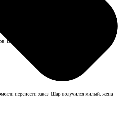
ов. В рамке под стеклом выглядит отлично.
помогли перенести заказ. Шар получился милый, жена