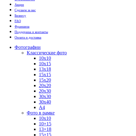
Акции
Сделаем за вас
Бизнесу
FAQ
Франшиза
Поддержка и контакты
Оплата и доставка
Фотографии
Классические фото
10х10
10х15
13х18
15х15
15х20
20х20
20х30
30х30
30х40
А4
Фото в рамке
10х10
10×15
13×18
15×15