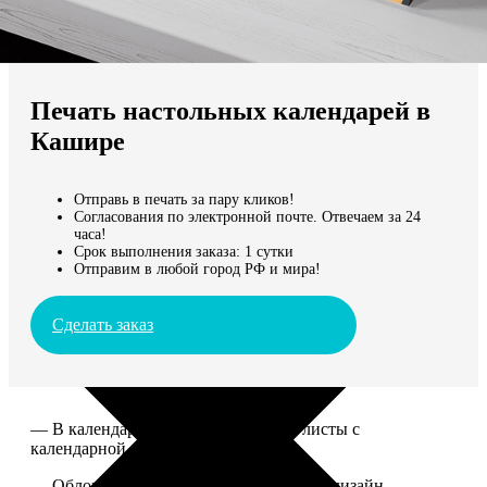
Не нашли Ваш город?
Мы доставляем по всему миру
Печать настольных календарей в
Продолжить без города
Кашире
Отправь в печать за пару кликов!
Согласования по электронной почте. Отвечаем за 24
часа!
Срок выполнения заказа: 1 сутки
Отправим в любой город РФ и мира!
Сделать заказ
— В календаре 13 листов: обложка+листы с
календарной сеткой.
— Обложка для календаря стандартная, дизайн