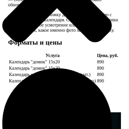
обновляем каждый год.
— В кружочек на обложку добавляем фотографию с
одной из страниц календаря. Снимок наши сотрудники
выбирают на свое усмотрение или пишите в
комментариях, какое именно фото хотите на обложку.
Форматы и цены
Услуга
Цена, руб.
Календарь "домик" 15х20
890
Календарь "домик" 15х20
890
Календарь настольный А5 210х148 (мат.)
890
Календарь настольный А5 210х148 (глянец)
890
Примеры работ