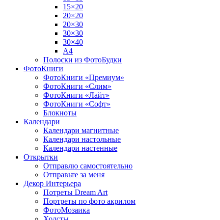
15×20
20×20
20×30
30×30
30×40
A4
Полоски из ФотоБудки
ФотоКниги
ФотоКниги «Премиум»
ФотоКниги «Слим»
ФотоКниги «Лайт»
ФотоКниги «Софт»
Блокноты
Календари
Календари магнитные
Календари настольные
Календари настенные
Открытки
Отправлю самостоятельно
Отправьте за меня
Декор Интерьера
Потреты Dream Art
Портреты по фото акрилом
ФотоМозаика
Холсты