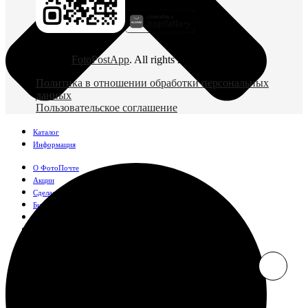
© 2026
FotoPostApp
. All rights reserved
Политика в отношении обработки персональных
данных
Пользовательское соглашение
Каталог
Информация
О ФотоПочте
Акции
Сделаем за вас
Бизнесу
FAQ
Франшиза
Поддержка и контакты
Оплата и доставка
Фотографии
Классические фото
10х10