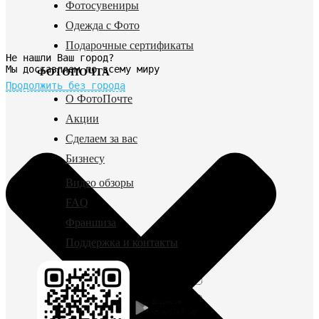
Фотосувениры
Одежда с Фото
Подарочные сертификаты
Не нашли Ваш город?
Мы доставляем по всему миру
ФОТОПОЧТА
Продолжить без города
О ФотоПочте
Акции
Сделаем за вас
Бизнесу
Видео обзоры
FAQ
Франшиза
Поддержка и контакты