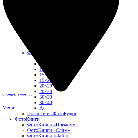
10х15
13х18
15х15
15х20
20х20
20х30
30х30
30х40
А4
Фото в рамке
10х10
10×15
13×18
15×15
15×20
20×20
20×30
Определение...
30×30
30×40
Меню
A4
Полоски из ФотоБудки
ФотоКниги
ФотоКниги «Премиум»
ФотоКниги «Слим»
ФотоКниги «Лайт»