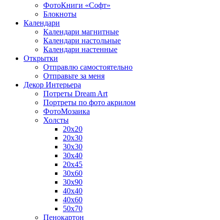
ФотоКниги «Софт»
Блокноты
Календари
Календари магнитные
Календари настольные
Календари настенные
Открытки
Отправлю самостоятельно
Отправьте за меня
Декор Интерьера
Потреты Dream Art
Портреты по фото акрилом
ФотоМозаика
Холсты
20х20
20х30
30х30
30х40
20х45
30х60
30х90
40х40
40х60
50х70
Пенокартон