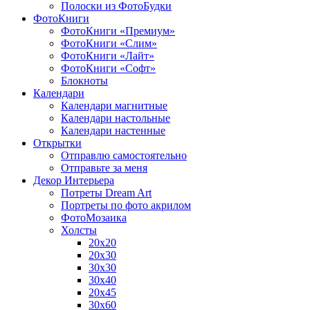
Полоски из ФотоБудки
ФотоКниги
ФотоКниги «Премиум»
ФотоКниги «Слим»
ФотоКниги «Лайт»
ФотоКниги «Софт»
Блокноты
Календари
Календари магнитные
Календари настольные
Календари настенные
Открытки
Отправлю самостоятельно
Отправьте за меня
Декор Интерьера
Потреты Dream Art
Портреты по фото акрилом
ФотоМозаика
Холсты
20х20
20х30
30х30
30х40
20х45
30х60