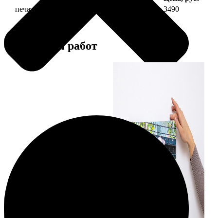
печать фото на холсте 30х60 на подрамнике
3490
Примеры работ