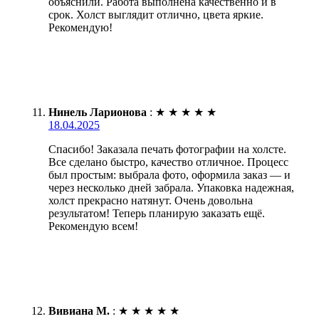
объяснили. Работа выполнена качественно и в
срок. Холст выглядит отлично, цвета яркие.
Рекомендую!
Нинель Ларионова
:
★
★
★
★
★
18.04.2025
Спасибо! Заказала печать фотографии на холсте.
Все сделано быстро, качество отличное. Процесс
был простым: выбрала фото, оформила заказ — и
через несколько дней забрала. Упаковка надежная,
холст прекрасно натянут. Очень довольна
результатом! Теперь планирую заказать ещё.
Рекомендую всем!
Вивиана М.
:
★
★
★
★
★