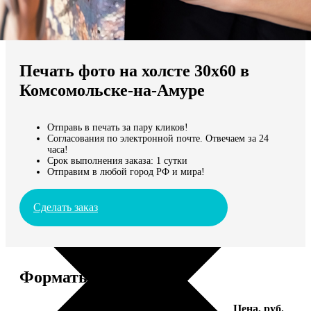
Не нашли Ваш город?
Мы доставляем по всему миру
Печать фото на холсте 30х60 в
Продолжить без города
Комсомольске-на-Амуре
Отправь в печать за пару кликов!
Согласования по электронной почте. Отвечаем за 24
часа!
Срок выполнения заказа: 1 сутки
Отправим в любой город РФ и мира!
Сделать заказ
Форматы и цены
Услуга
Цена, руб.