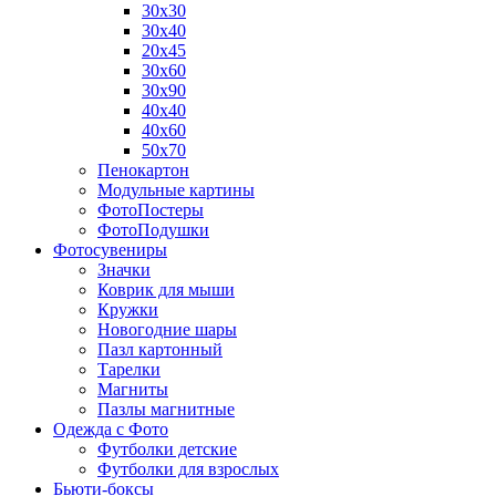
30х30
30х40
20х45
30х60
30х90
40х40
40х60
50х70
Пенокартон
Модульные картины
ФотоПостеры
ФотоПодушки
Фотоcувениры
Значки
Коврик для мыши
Кружки
Новогодние шары
Пазл картонный
Тарелки
Магниты
Пазлы магнитные
Одежда с Фото
Футболки детские
Футболки для взрослых
Бьюти-боксы