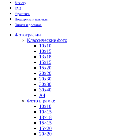
Бизнесу
FAQ
Франшиза
Поддержка и контакты
Оплата и доставка
Фотографии
Классические фото
10х10
10х15
13х18
15х15
15х20
20х20
20х30
30х30
30х40
А4
Фото в рамке
10х10
10×15
13×18
15×15
15×20
20×20