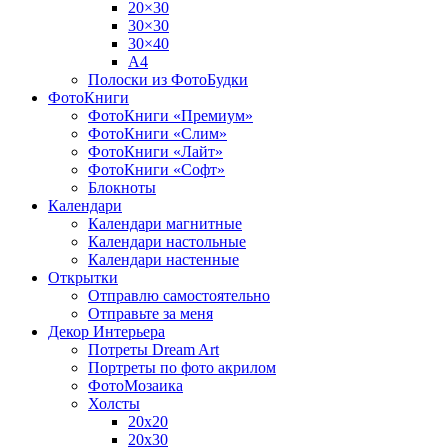
20×30
30×30
30×40
A4
Полоски из ФотоБудки
ФотоКниги
ФотоКниги «Премиум»
ФотоКниги «Слим»
ФотоКниги «Лайт»
ФотоКниги «Софт»
Блокноты
Календари
Календари магнитные
Календари настольные
Календари настенные
Открытки
Отправлю самостоятельно
Отправьте за меня
Декор Интерьера
Потреты Dream Art
Портреты по фото акрилом
ФотоМозаика
Холсты
20х20
20х30