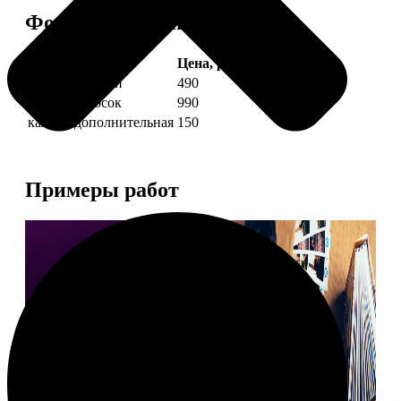
Форматы и цены
Услуга
Цена, руб.
4 фото полоски
490
8 фото полосок
990
каждая дополнительная
150
Примеры работ