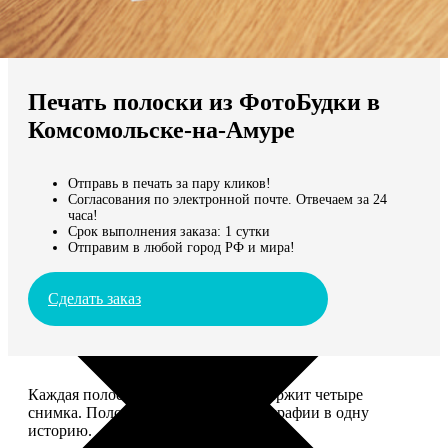
Не нашли Ваш город?
Мы доставляем по всему миру
Печать полоски из ФотоБудки в
Продолжить без города
Комсомольске-на-Амуре
Отправь в печать за пару кликов!
Согласования по электронной почте. Отвечаем за 24
часа!
Срок выполнения заказа: 1 сутки
Отправим в любой город РФ и мира!
Сделать заказ
Каждая полоска размером 5*20 содержит четыре
снимка. Полоски объединяют фотографии в одну
историю.