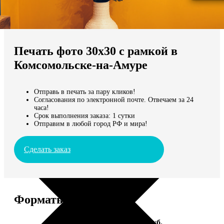
Не нашли Ваш город?
Мы доставляем по всему миру
Печать фото 30х30 с рамкой в
Продолжить без города
Комсомольске-на-Амуре
Отправь в печать за пару кликов!
Согласования по электронной почте. Отвечаем за 24
часа!
Срок выполнения заказа: 1 сутки
Отправим в любой город РФ и мира!
Сделать заказ
Форматы и цены
Услуга
Цена, руб.