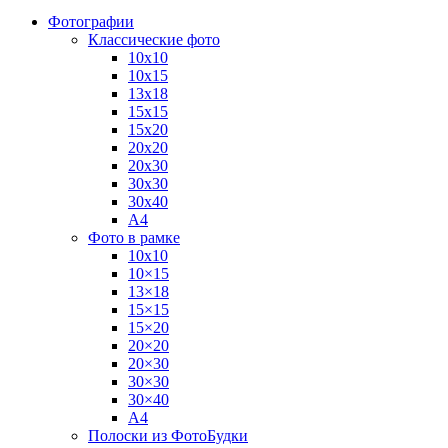
Фотографии
Классические фото
10х10
10х15
13х18
15х15
15х20
20х20
20х30
30х30
30х40
А4
Фото в рамке
10х10
10×15
13×18
15×15
15×20
20×20
20×30
30×30
30×40
A4
Полоски из ФотоБудки