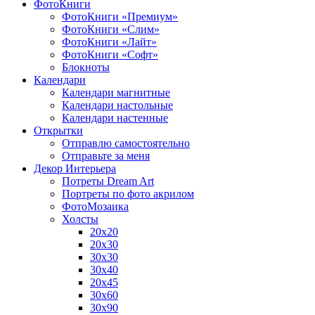
ФотоКниги
ФотоКниги «Премиум»
ФотоКниги «Слим»
ФотоКниги «Лайт»
ФотоКниги «Софт»
Блокноты
Календари
Календари магнитные
Календари настольные
Календари настенные
Открытки
Отправлю самостоятельно
Отправьте за меня
Декор Интерьера
Потреты Dream Art
Портреты по фото акрилом
ФотоМозаика
Холсты
20х20
20х30
30х30
30х40
20х45
30х60
30х90