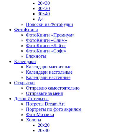
20×30
30×30
30×40
A4
Полоски из ФотоБудки
ФотоКниги
ФотоКниги «Премиум»
ФотоКниги «Слим»
ФотоКниги «Лайт»
ФотоКниги «Софт»
Блокноты
Календари
Календари магнитные
Календари настольные
Календари настенные
Открытки
Отправлю самостоятельно
Отправьте за меня
Декор Интерьера
Потреты Dream Art
Портреты по фото акрилом
ФотоМозаика
Холсты
20х20
20х30