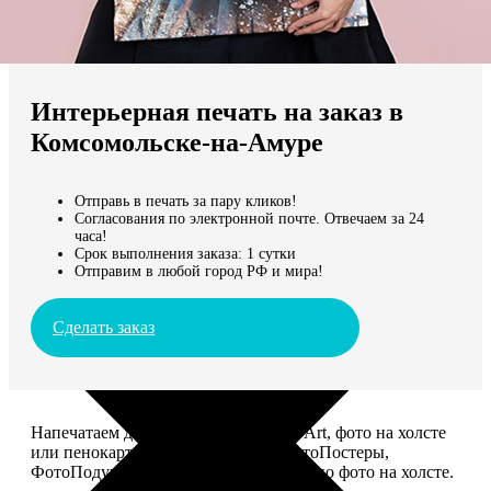
Не нашли Ваш город?
Мы доставляем по всему миру
Интерьерная печать на заказ в
Продолжить без города
Комсомольске-на-Амуре
Отправь в печать за пару кликов!
Согласования по электронной почте. Отвечаем за 24
часа!
Срок выполнения заказа: 1 сутки
Отправим в любой город РФ и мира!
Сделать заказ
Напечатаем для вас картины Dream-Art, фото на холсте
или пенокартоне, ФотоМозаику, ФотоПостеры,
ФотоПодушки или напишем портрет по фото на холсте.