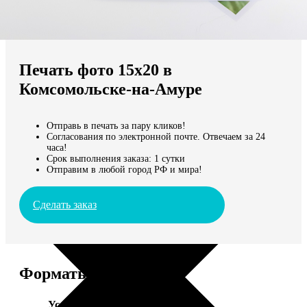
Не нашли Ваш город?
Мы доставляем по всему миру
Печать фото 15х20 в
Продолжить без города
Комсомольске-на-Амуре
Отправь в печать за пару кликов!
Согласования по электронной почте. Отвечаем за 24
часа!
Срок выполнения заказа: 1 сутки
Отправим в любой город РФ и мира!
Сделать заказ
Форматы и цены
Услуга
Цена, руб.