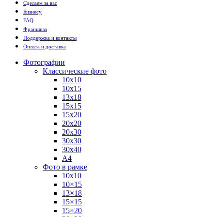
Сделаем за вас
Бизнесу
FAQ
Франшиза
Поддержка и контакты
Оплата и доставка
Фотографии
Классические фото
10х10
10х15
13х18
15х15
15х20
20х20
20х30
30х30
30х40
А4
Фото в рамке
10х10
10×15
13×18
15×15
15×20