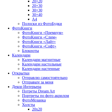
20×20
20×30
30×30
30×40
A4
Полоски из ФотоБудки
ФотоКниги
ФотоКниги «Премиум»
ФотоКниги «Слим»
ФотоКниги «Лайт»
ФотоКниги «Софт»
Блокноты
Календари
Календари магнитные
Календари настольные
Календари настенные
Открытки
Отправлю самостоятельно
Отправьте за меня
Декор Интерьера
Потреты Dream Art
Портреты по фото акрилом
ФотоМозаика
Холсты
20х20