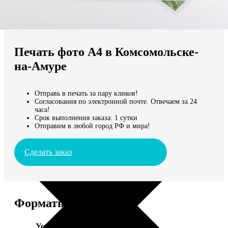
Не нашли Ваш город?
Мы доставляем по всему миру
Печать фото А4 в Комсомольске-
Продолжить без города
на-Амуре
Отправь в печать за пару кликов!
Согласования по электронной почте. Отвечаем за 24
часа!
Срок выполнения заказа: 1 сутки
Отправим в любой город РФ и мира!
Сделать заказ
Форматы и цены
Услуга
Цена, руб.