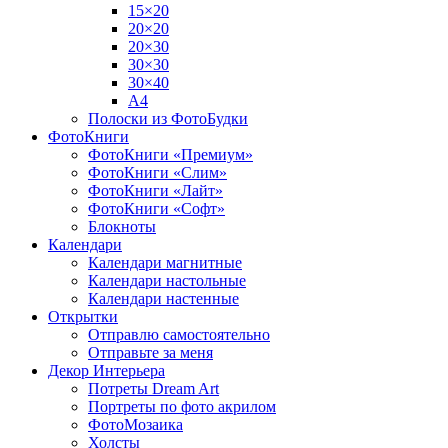
15×20
20×20
20×30
30×30
30×40
A4
Полоски из ФотоБудки
ФотоКниги
ФотоКниги «Премиум»
ФотоКниги «Слим»
ФотоКниги «Лайт»
ФотоКниги «Софт»
Блокноты
Календари
Календари магнитные
Календари настольные
Календари настенные
Открытки
Отправлю самостоятельно
Отправьте за меня
Декор Интерьера
Потреты Dream Art
Портреты по фото акрилом
ФотоМозаика
Холсты