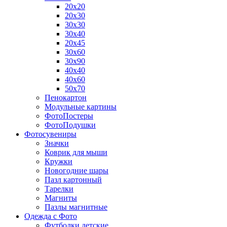
20х20
20х30
30х30
30х40
20х45
30х60
30х90
40х40
40х60
50х70
Пенокартон
Модульные картины
ФотоПостеры
ФотоПодушки
Фотоcувениры
Значки
Коврик для мыши
Кружки
Новогодние шары
Пазл картонный
Тарелки
Магниты
Пазлы магнитные
Одежда с Фото
Футболки детские