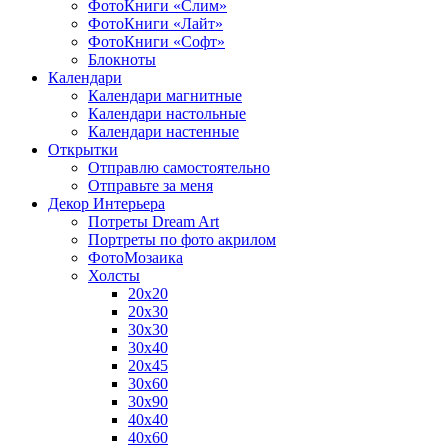
ФотоКниги «Слим»
ФотоКниги «Лайт»
ФотоКниги «Софт»
Блокноты
Календари
Календари магнитные
Календари настольные
Календари настенные
Открытки
Отправлю самостоятельно
Отправьте за меня
Декор Интерьера
Потреты Dream Art
Портреты по фото акрилом
ФотоМозаика
Холсты
20х20
20х30
30х30
30х40
20х45
30х60
30х90
40х40
40х60