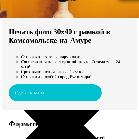
Не нашли Ваш город?
Мы доставляем по всему миру
Печать фото 30х40 с рамкой в
Продолжить без города
Комсомольске-на-Амуре
Отправь в печать за пару кликов!
Согласования по электронной почте. Отвечаем за 24
часа!
Срок выполнения заказа: 1 сутки
Отправим в любой город РФ и мира!
Сделать заказ
Форматы и цены
Услуга
Цена, руб.