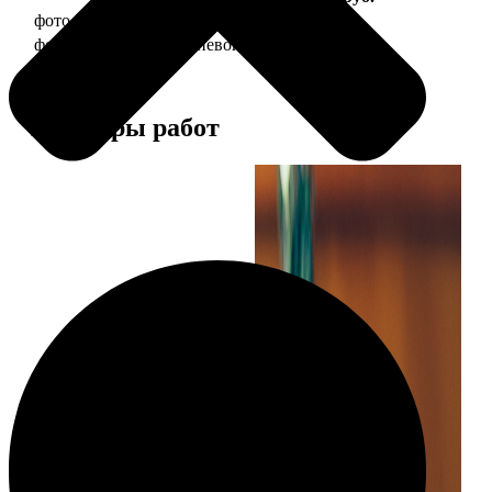
фото 30х40 в деревянной рамке
1490
фото 30х40 в алюминиевой рамке
2990
Примеры работ