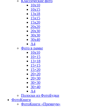
Классические фото
10х10
10х15
13х18
15х15
15х20
20х20
20х30
30х30
30х40
А4
Фото в рамке
10х10
10×15
13×18
15×15
15×20
20×20
20×30
30×30
30×40
A4
Полоски из ФотоБудки
ФотоКниги
ФотоКниги «Премиум»