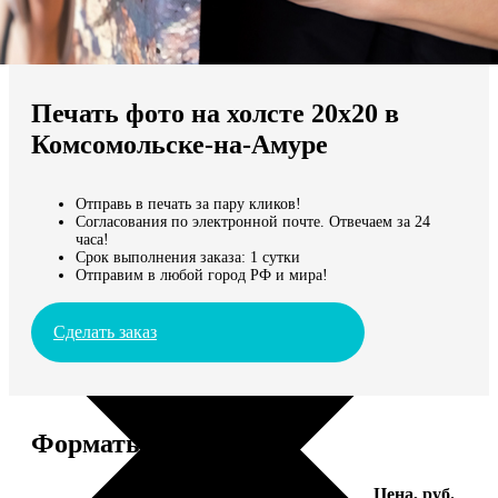
Не нашли Ваш город?
Мы доставляем по всему миру
Печать фото на холсте 20х20 в
Продолжить без города
Комсомольске-на-Амуре
Отправь в печать за пару кликов!
Согласования по электронной почте. Отвечаем за 24
часа!
Срок выполнения заказа: 1 сутки
Отправим в любой город РФ и мира!
Сделать заказ
Форматы и цены
Услуга
Цена, руб.