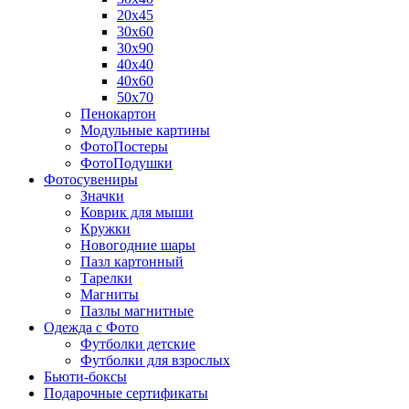
20х45
30х60
30х90
40х40
40х60
50х70
Пенокартон
Модульные картины
ФотоПостеры
ФотоПодушки
Фотоcувениры
Значки
Коврик для мыши
Кружки
Новогодние шары
Пазл картонный
Тарелки
Магниты
Пазлы магнитные
Одежда с Фото
Футболки детские
Футболки для взрослых
Бьюти-боксы
Подарочные сертификаты