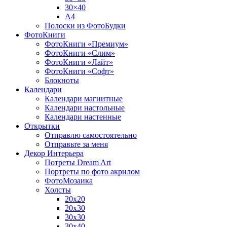
30×40
A4
Полоски из ФотоБудки
ФотоКниги
ФотоКниги «Премиум»
ФотоКниги «Слим»
ФотоКниги «Лайт»
ФотоКниги «Софт»
Блокноты
Календари
Календари магнитные
Календари настольные
Календари настенные
Открытки
Отправлю самостоятельно
Отправьте за меня
Декор Интерьера
Потреты Dream Art
Портреты по фото акрилом
ФотоМозаика
Холсты
20х20
20х30
30х30
30х40