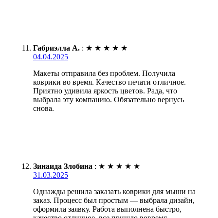
Габриэлла А.
:
★
★
★
★
★
04.04.2025
Макеты отправила без проблем. Получила
коврики во время. Качество печати отличное.
Приятно удивила яркость цветов. Рада, что
выбрала эту компанию. Обязательно вернусь
снова.
Зинаида Злобина
:
★
★
★
★
★
31.03.2025
Однажды решила заказать коврики для мыши на
заказ. Процесс был простым — выбрала дизайн,
оформила заявку. Работа выполнена быстро,
качество отличное, все пришло вовремя.