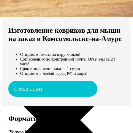
Не нашли Ваш город?
Мы доставляем по всему миру
Изготовление ковриков для мыши
Продолжить без города
на заказ в Комсомольске-на-Амуре
Отправь в печать за пару кликов!
Согласования по электронной почте. Отвечаем за 24
часа!
Срок выполнения заказа: 1 сутки
Отправим в любой город РФ и мира!
Сделать заказ
Форматы и цены
Услуга
Цена, руб.