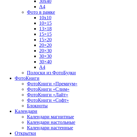
30х40
А4
Фото в рамке
10х10
10×15
13×18
15×15
15×20
20×20
20×30
30×30
30×40
A4
Полоски из ФотоБудки
ФотоКниги
ФотоКниги «Премиум»
ФотоКниги «Слим»
ФотоКниги «Лайт»
ФотоКниги «Софт»
Блокноты
Календари
Календари магнитные
Календари настольные
Календари настенные
Открытки