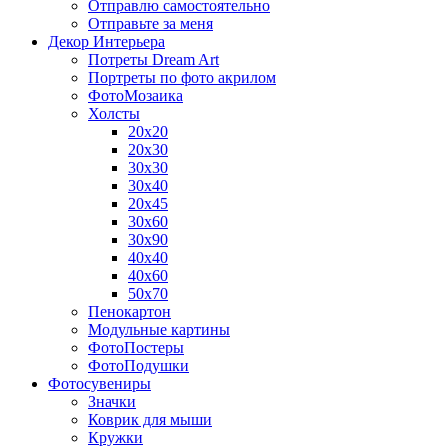
Отправлю самостоятельно
Отправьте за меня
Декор Интерьера
Потреты Dream Art
Портреты по фото акрилом
ФотоМозаика
Холсты
20х20
20х30
30х30
30х40
20х45
30х60
30х90
40х40
40х60
50х70
Пенокартон
Модульные картины
ФотоПостеры
ФотоПодушки
Фотоcувениры
Значки
Коврик для мыши
Кружки