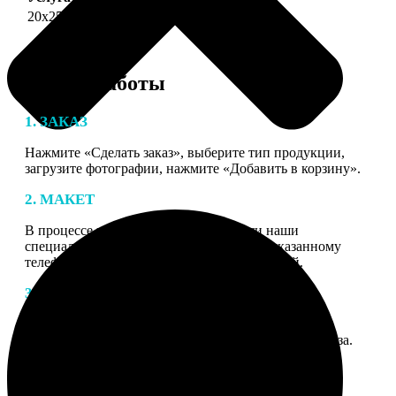
20х25
690
Этапы работы
1. ЗАКАЗ
Нажмите «Сделать заказ», выберите тип продукции,
загрузите фотографии, нажмите «Добавить в корзину».
2. МАКЕТ
В процессе подготовки заказа к печати наши
специалисты могут связаться с Вами по указанному
телефону или email для согласования деталей.
3. ИЗГОТОВЛЕНИЕ
Оплатите заказ банковской картой. После оплаты
получите подтверждение на email с описанием заказа.
Когда отправим заказ вы получите письмо с трек-
номером для отслеживания.