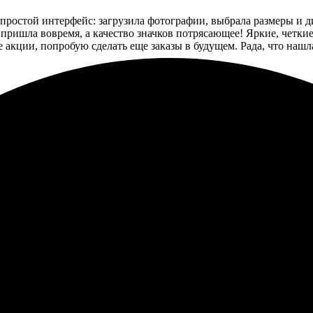
 простой интерфейс: загрузила фотографии, выбрала размеры и д
 пришла вовремя, а качество значков потрясающее! Яркие, четкие
 акции, попробую сделать еще заказы в будущем. Рада, что нашл
сталась довольна. Понравилось простое оформление заказа и разн
ришел точно в срок, качество отличное. Хотелось бы видеть боль
 сайте, всё просто и быстро. Выбор изображений огромный, диза