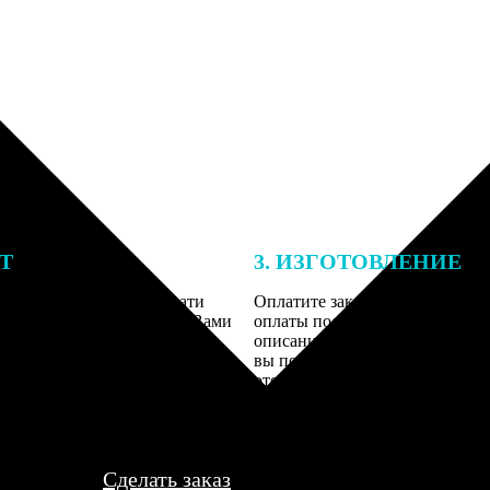
ЕТ
3. ИЗГОТОВЛЕНИЕ
подготовки заказа к печати
Оплатите заказ банковской кар
алисты могут связаться с Вами
оплаты получите подтверждение
му телефону или email для
описанием заказа. Когда отпра
я деталей.
вы получите письмо с трек-но
отслеживания.
Сделать заказ