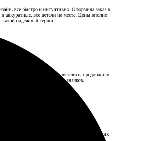
изайн, все быстро и интуитивно. Оформила заказ в
 и аккуратные, все детали на месте. Цены вполне
а такой надежный сервис!
ообразие вариантов. Быстро связались, предложили
ше вариантов форм и размеров значков.
йн на высшем уровне. Получил всё в срок, никаких