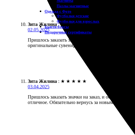
Магниты
Пазлы магнитные
Одежда с Фото
Футболки детские
Футболки для взрослых
Зита Жилина
:
★
★
★
★
★
Бьюти-боксы
02.05.2025
Подарочные сертификаты
Пришлось заказать значки на заказ. Оформление пр
оригинальные сувениры.
Зита Жилина
:
★
★
★
★
★
03.04.2025
Пришлось заказать значки на заказ, и осталась дов
отличное. Обязательно вернусь за новыми заказами