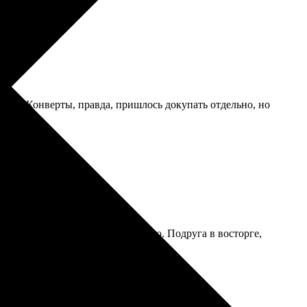
мала. Конверты, правда, пришлось докупать отдельно, но
олок, но в рамке это не заметно. Подруга в восторге,