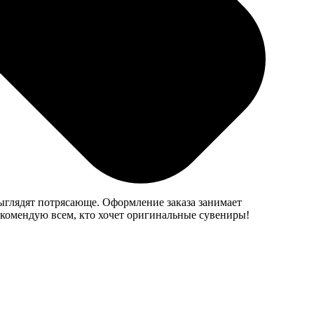
 разочаровалась. Процесс оформления прост и
ки выполнены аккуратно и стильно. Рекомендую, если
 выглядят потрясающе. Оформление заказа занимает
Рекомендую всем, кто хочет оригинальные сувениры!