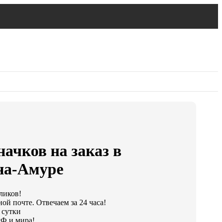
начков на заказ в
на-Амуре
кликов!
ой почте. Отвечаем за 24 часа!
 сутки
РФ и мира!