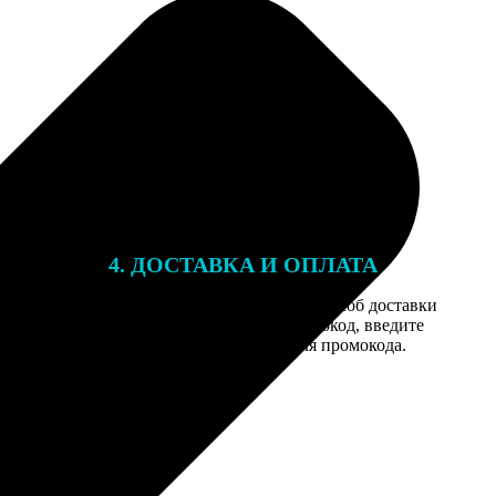
4. ДОСТАВКА И ОПЛАТА
той. После
Введите адрес и выберите способ доставки
 на email с
заказа. Если у вас есть промокод, введите
вим заказ
его в специальное поле для промокода.
мером для