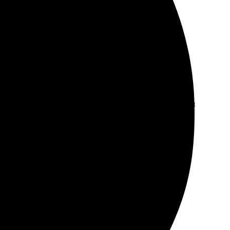
ила изображения на сайте, выбрала нужный размер и
ие цвета, четкая печать. В итоге, все гости оценили и
о. Перезвонили быстро, уточнили детали. Сделали