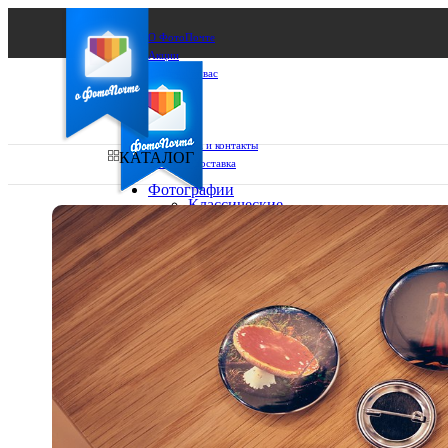
О ФотоПочте
Акции
Сделаем за вас
Бизнесу
FAQ
Франшиза
Поддержка и контакты
КАТАЛОГ
Оплата и доставка
Фотографии
Классические
фото
Ваш город:
10х10
10х15
Ваш регион доставки
13х18
15х15
Выберите из списка:
15х20
20х20
20х30
30х30
30х40
А4
Фото
в