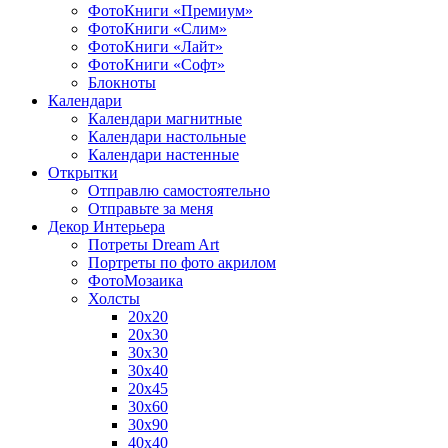
ФотоКниги «Премиум»
ФотоКниги «Слим»
ФотоКниги «Лайт»
ФотоКниги «Софт»
Блокноты
Календари
Календари магнитные
Календари настольные
Календари настенные
Открытки
Отправлю самостоятельно
Отправьте за меня
Декор Интерьера
Потреты Dream Art
Портреты по фото акрилом
ФотоМозаика
Холсты
20х20
20х30
30х30
30х40
20х45
30х60
30х90
40х40