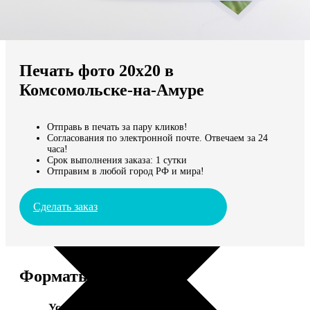
Не нашли Ваш город?
Мы доставляем по всему миру
Печать фото 20х20 в
Продолжить без города
Комсомольске-на-Амуре
Отправь в печать за пару кликов!
Согласования по электронной почте. Отвечаем за 24
часа!
Срок выполнения заказа: 1 сутки
Отправим в любой город РФ и мира!
Сделать заказ
Форматы и цены
Услуга
Цена, руб.