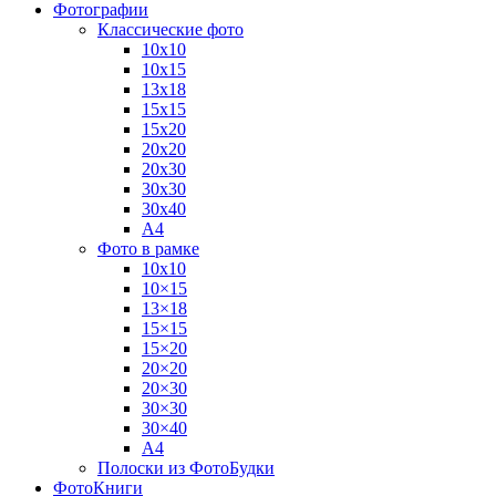
Фотографии
Классические фото
10х10
10х15
13х18
15х15
15х20
20х20
20х30
30х30
30х40
А4
Фото в рамке
10х10
10×15
13×18
15×15
15×20
20×20
20×30
30×30
30×40
A4
Полоски из ФотоБудки
ФотоКниги