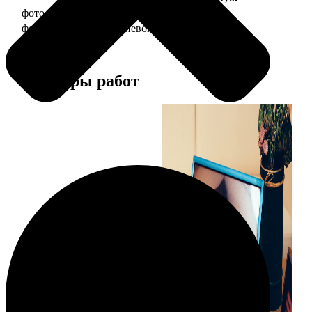
фото 20х30 в деревянной рамке
990
фото 20х30 в алюминиевой рамке
2490
Примеры работ