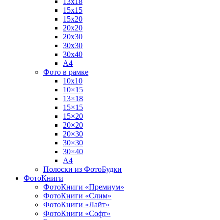
13х18
15х15
15х20
20х20
20х30
30х30
30х40
А4
Фото в рамке
10х10
10×15
13×18
15×15
15×20
20×20
20×30
30×30
30×40
A4
Полоски из ФотоБудки
ФотоКниги
ФотоКниги «Премиум»
ФотоКниги «Слим»
ФотоКниги «Лайт»
ФотоКниги «Софт»