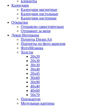
Блокноты
Календари
Календари магнитные
Календари настольные
Календари настенные
Открытки
Отправлю самостоятельно
Отправьте за меня
Декор Интерьера
Потреты Dream Art
Портреты по фото акрилом
ФотоМозаика
Холсты
20х20
20х30
30х30
30х40
20х45
30х60
30х90
40х40
40х60
50х70
Пенокартон
Модульные картины