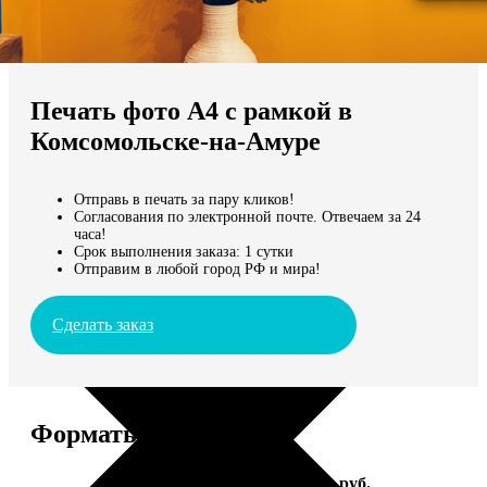
Не нашли Ваш город?
Мы доставляем по всему миру
Печать фото А4 с рамкой в
Продолжить без города
Комсомольске-на-Амуре
Отправь в печать за пару кликов!
Согласования по электронной почте. Отвечаем за 24
часа!
Срок выполнения заказа: 1 сутки
Отправим в любой город РФ и мира!
Сделать заказ
Форматы и цены
Услуга
Цена, руб.