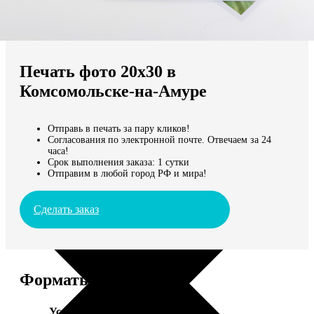
Не нашли Ваш город?
Мы доставляем по всему миру
Печать фото 20х30 в
Продолжить без города
Комсомольске-на-Амуре
Отправь в печать за пару кликов!
Согласования по электронной почте. Отвечаем за 24
часа!
Срок выполнения заказа: 1 сутки
Отправим в любой город РФ и мира!
Сделать заказ
Форматы и цены
Услуга
Цена, руб.