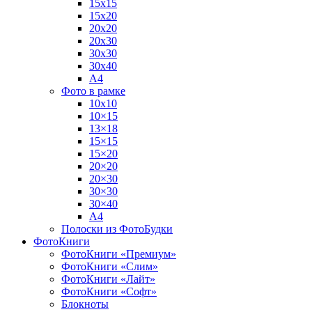
15х15
15х20
20х20
20х30
30х30
30х40
А4
Фото в рамке
10х10
10×15
13×18
15×15
15×20
20×20
20×30
30×30
30×40
A4
Полоски из ФотоБудки
ФотоКниги
ФотоКниги «Премиум»
ФотоКниги «Слим»
ФотоКниги «Лайт»
ФотоКниги «Софт»
Блокноты