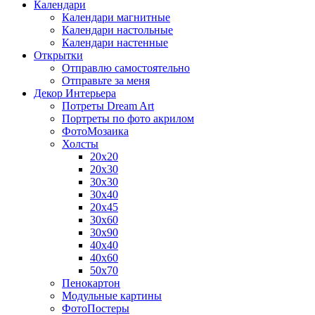
Календари
Календари магнитные
Календари настольные
Календари настенные
Открытки
Отправлю самостоятельно
Отправьте за меня
Декор Интерьера
Потреты Dream Art
Портреты по фото акрилом
ФотоМозаика
Холсты
20х20
20х30
30х30
30х40
20х45
30х60
30х90
40х40
40х60
50х70
Пенокартон
Модульные картины
ФотоПостеры