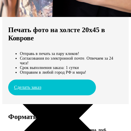
Не нашли Ваш город?
Мы доставляем по всему миру
Печать фото на холсте 20х45 в
Продолжить без города
Коврове
Отправь в печать за пару кликов!
Согласования по электронной почте. Отвечаем за 24
часа!
Срок выполнения заказа: 1 сутки
Отправим в любой город РФ и мира!
Сделать заказ
Форматы и цены
Услуга
Цена, руб.