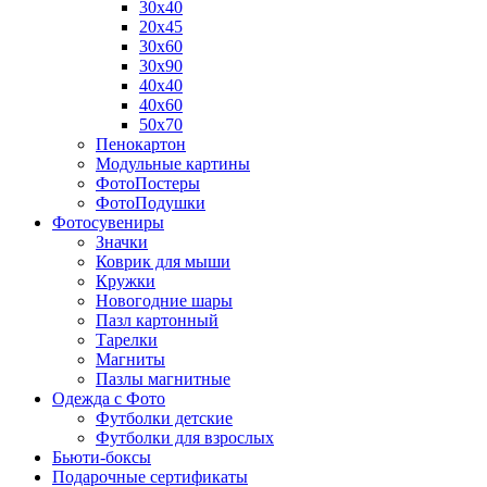
30х40
20х45
30х60
30х90
40х40
40х60
50х70
Пенокартон
Модульные картины
ФотоПостеры
ФотоПодушки
Фотоcувениры
Значки
Коврик для мыши
Кружки
Новогодние шары
Пазл картонный
Тарелки
Магниты
Пазлы магнитные
Одежда с Фото
Футболки детские
Футболки для взрослых
Бьюти-боксы
Подарочные сертификаты