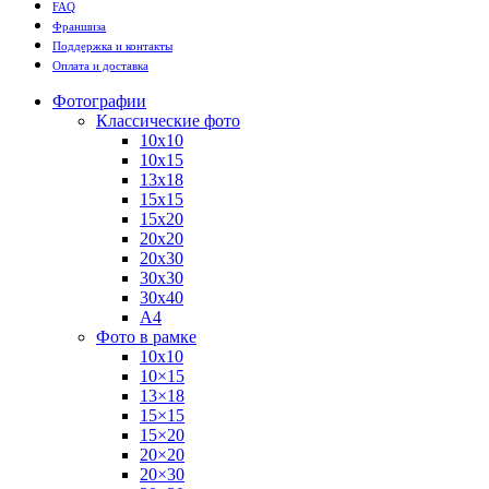
FAQ
Франшиза
Поддержка и контакты
Оплата и доставка
Фотографии
Классические фото
10х10
10х15
13х18
15х15
15х20
20х20
20х30
30х30
30х40
А4
Фото в рамке
10х10
10×15
13×18
15×15
15×20
20×20
20×30