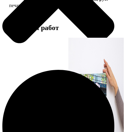
печать фото на холсте с подрамником
2490
Примеры работ