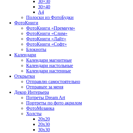
30×30
30×40
A4
Полоски из ФотоБудки
ФотоКниги
ФотоКниги «Премиум»
ФотоКниги «Слим»
ФотоКниги «Лайт»
ФотоКниги «Софт»
Блокноты
Календари
Календари магнитные
Календари настольные
Календари настенные
Открытки
Отправлю самостоятельно
Отправьте за меня
Декор Интерьера
Потреты Dream Art
Портреты по фото акрилом
ФотоМозаика
Холсты
20х20
20х30
30х30