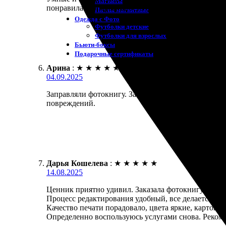
Магниты
понравилась оперативность и внимание к деталям.
Пазлы магнитные
Одежда с Фото
Футболки детские
Футболки для взрослых
Бьюти-боксы
Подарочные сертификаты
Арина
:
★
★
★
★
★
04.09.2025
Заправляли фотокнигу. Заказ приняли без проблем,
повреждений.
Дарья Кошелева
:
★
★
★
★
★
14.08.2025
Ценник приятно удивил. Заказала фотокнигу в пре
Процесс редактирования удобный, все делается ин
Качество печати порадовало, цвета яркие, картон п
Определенно воспользуюсь услугами снова. Рекомен