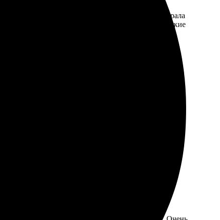
необходимые функции. Загрузила фотографии и выбрала
о печати меня порадовало. Цвета яркие, детали четкие
пришёл в срок, всё аккуратно упаковано.
а аккуратно. Все пришло вовремя, без задержек. Очень