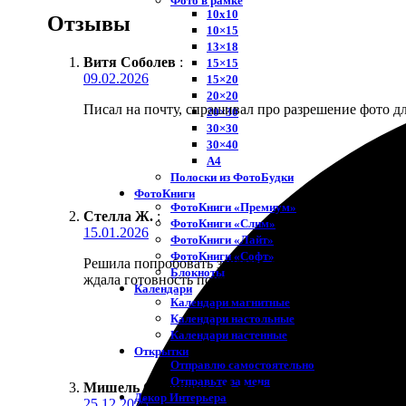
Фото в рамке
10х10
Отзывы
10×15
13×18
Витя Соболев
:
15×15
09.02.2026
15×20
20×20
Писал на почту, спрашивал про разрешение фото дл
20×30
30×30
30×40
A4
Полоски из ФотоБудки
ФотоКниги
ФотоКниги «Премиум»
Стелла Ж.
:
ФотоКниги «Слим»
15.01.2026
ФотоКниги «Лайт»
ФотоКниги «Софт»
Решила попробовать заказать фотокнигу про отпуск,
Блокноты
ждала готовность почти две недели, думала, будет 
Календари
Календари магнитные
Календари настольные
Календари настенные
Открытки
Отправлю самостоятельно
Отправьте за меня
Мишель Скрябина
:
★
★
★
★
★
Декор Интерьера
25.12.2025