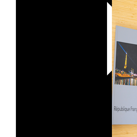
30х40
20х45
30х60
30х90
40х40
40х60
50х70
Пенокартон
Модульные
картины
ФотоПостеры
ФотоПодушки
Фотоcувениры
Значки
Коврик
для
мыши
Кружки
Новогодние
шары
Пазл
картонный
Тарелки
Магниты
Пазлы