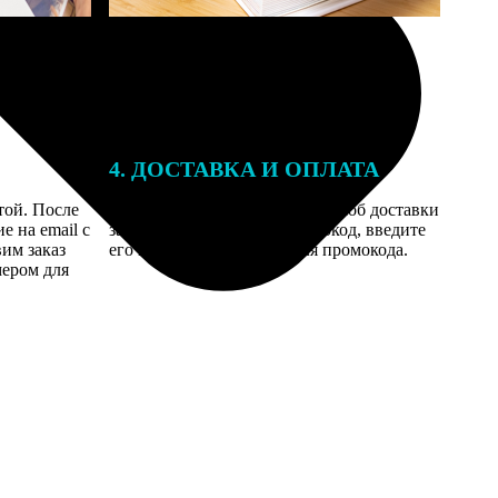
4. ДОСТАВКА И ОПЛАТА
той. После
Введите адрес и выберите способ доставки
 на email с
заказа. Если у вас есть промокод, введите
вим заказ
его в специальное поле для промокода.
мером для