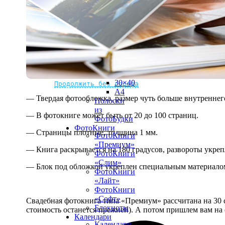
рамке
10х10
10×15
13×18
15×15
15×20
20×20
20×30
Не нашли Ваш город?
Мы доставляем по всему миру
30×30
30×40
Продолжить без города
A4
— Твердая фотообложка, размер чуть больше внутреннег
Полоски
из
— В фотокниге может быть от 20 до 100 страниц.
ФотоБудки
ФотоКниги
— Страницы плотные, толщина 1 мм.
ФотоКниги
«Премиум»
— Книга раскрывается на 180 градусов, развороты укре
ФотоКниги
«Слим»
— Блок под обложкой укреплен специальным материалом
ФотоКниги
«Лайт»
ФотоКниги
«Софт»
Свадебная фотокнига типа «Премиум» рассчитана на 30 с
Блокноты
стоимость останется прежней). А потом пришлем вам на 
Календари
Календари