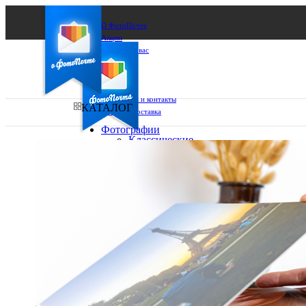
О ФотоПочте
Акции
Сделаем за вас
Бизнесу
FAQ
Франшиза
Поддержка и контакты
КАТАЛОГ
Оплата и доставка
Фотографии
Классические
фото
Ваш город:
10х10
10х15
Ваш регион доставки
13х18
15х15
Выберите из списка:
15х20
20х20
20х30
30х30
30х40
А4
Фото
в