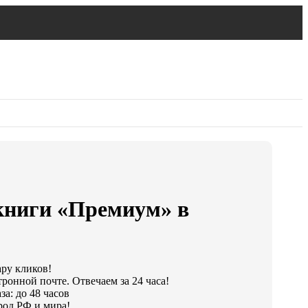
книги «Премиум» в
ару кликов!
ронной почте. Отвечаем за 24 часа!
а: до 48 часов
род РФ и мира!