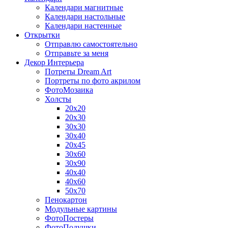
Календари магнитные
Календари настольные
Календари настенные
Открытки
Отправлю самостоятельно
Отправьте за меня
Декор Интерьера
Потреты Dream Art
Портреты по фото акрилом
ФотоМозаика
Холсты
20х20
20х30
30х30
30х40
20х45
30х60
30х90
40х40
40х60
50х70
Пенокартон
Модульные картины
ФотоПостеры
ФотоПодушки