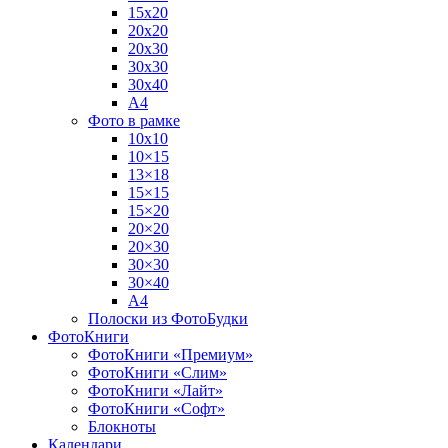
15х20
20х20
20х30
30х30
30х40
А4
Фото в рамке
10х10
10×15
13×18
15×15
15×20
20×20
20×30
30×30
30×40
A4
Полоски из ФотоБудки
ФотоКниги
ФотоКниги «Премиум»
ФотоКниги «Слим»
ФотоКниги «Лайт»
ФотоКниги «Софт»
Блокноты
Календари