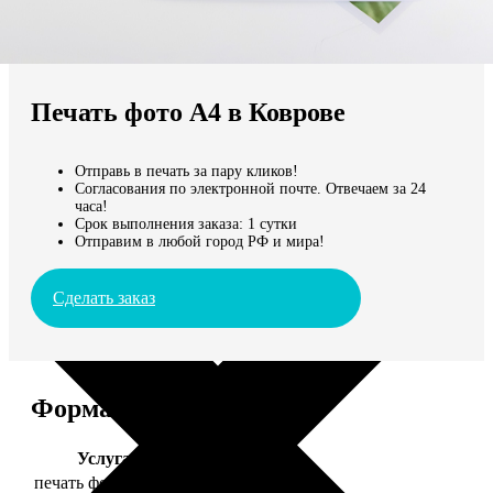
Не нашли Ваш город?
Мы доставляем по всему миру
Печать фото А4 в Коврове
Продолжить без города
Отправь в печать за пару кликов!
Согласования по электронной почте. Отвечаем за 24
часа!
Срок выполнения заказа: 1 сутки
Отправим в любой город РФ и мира!
Сделать заказ
Форматы и цены
Услуга
Цена, руб.
печать фото 20х30
129