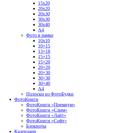
15х20
20х20
20х30
30х30
30х40
А4
Фото в рамке
10х10
10×15
13×18
15×15
15×20
20×20
20×30
30×30
30×40
A4
Полоски из ФотоБудки
ФотоКниги
ФотоКниги «Премиум»
ФотоКниги «Слим»
ФотоКниги «Лайт»
ФотоКниги «Софт»
Блокноты
Календари