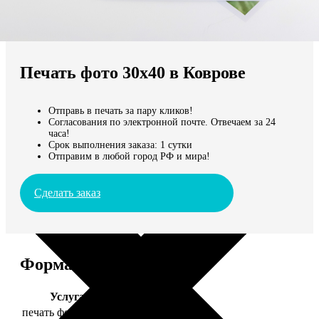
Не нашли Ваш город?
Мы доставляем по всему миру
Печать фото 30х40 в Коврове
Продолжить без города
Отправь в печать за пару кликов!
Согласования по электронной почте. Отвечаем за 24
часа!
Срок выполнения заказа: 1 сутки
Отправим в любой город РФ и мира!
Сделать заказ
Форматы и цены
Услуга
Цена, руб.
печать фото 30х40
199