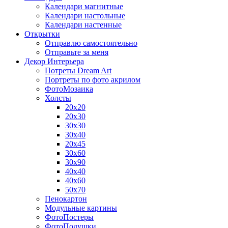
Календари магнитные
Календари настольные
Календари настенные
Открытки
Отправлю самостоятельно
Отправьте за меня
Декор Интерьера
Потреты Dream Art
Портреты по фото акрилом
ФотоМозаика
Холсты
20х20
20х30
30х30
30х40
20х45
30х60
30х90
40х40
40х60
50х70
Пенокартон
Модульные картины
ФотоПостеры
ФотоПодушки