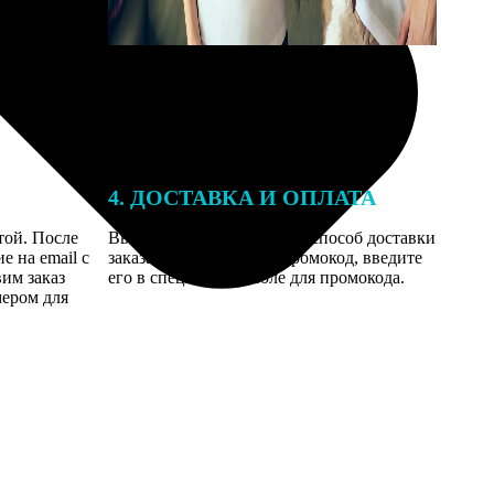
4. ДОСТАВКА И ОПЛАТА
той. После
Введите адрес и выберите способ доставки
 на email с
заказа. Если у вас есть промокод, введите
вим заказ
его в специальное поле для промокода.
мером для