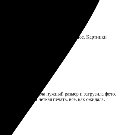
ие заказа на сайте интуитивно понятное. Картинки
ы остались довольны!
ным. Сначала выбрала нужный размер и загрузила фото.
 Яркие цвета и четкая печать, все, как ожидала.