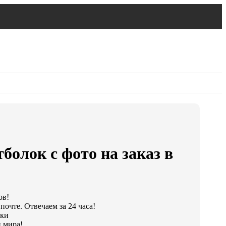
болок с фото на заказ в
ов!
очте. Отвечаем за 24 часа!
тки
 мира!