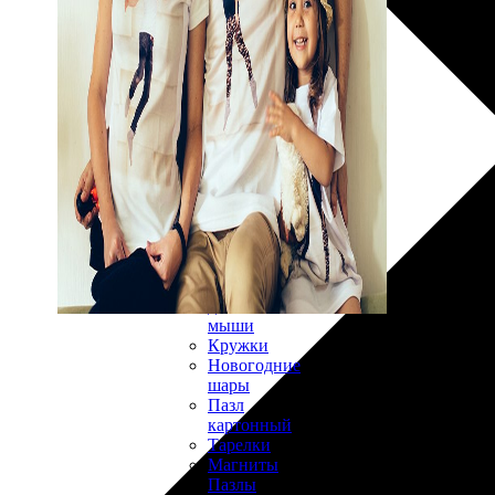
30х40
20х45
30х60
30х90
40х40
40х60
50х70
Пенокартон
Модульные
картины
ФотоПостеры
ФотоПодушки
Фотоcувениры
Значки
Коврик
для
мыши
Кружки
Новогодние
шары
Пазл
картонный
Тарелки
Магниты
Пазлы