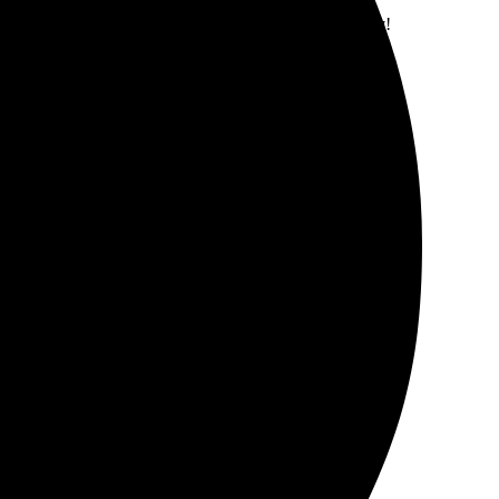
чати на высшем уровне, доставка пришла вовремя!
связались, уточнили детали. Футболки сделали
превзошел ожидания, ровная печать. Обслуживание на