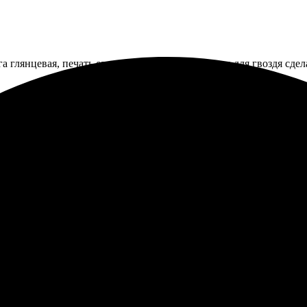
 глянцевая, печать отличная. Правда, отверстие для гвоздя сде
ываются, а картинка остаётся. Коллеги спрашивают, где такое 