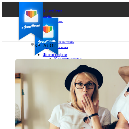
О ФотоПочте
Акции
Сделаем за вас
Бизнесу
FAQ
Франшиза
Поддержка и контакты
КАТАЛОГ
Оплата и доставка
Фотографии
Классические
фото
Ваш город:
10х10
10х15
Ваш регион доставки
13х18
15х15
Выберите из списка:
15х20
20х20
20х30
30х30
30х40
А4
Фото
в