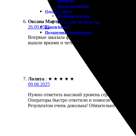
Магниты
Пазлы магнитные
Одежда с Фото
Футболки детские
Оксана Мартынова
:
★
★
★
★
★
Футболки для взрослых
26.09.2025
Бьюти-боксы
Подарочные сертификаты
Впервые заказала футболки. Всё прошло просто и 
вышли яркими и четкими. Доставка была в срок. Р
Лолита
:
★
★
★
★
★
09.08.2025
Нужно отметить высокий уровень сервиса. Заказал
Операторы быстро ответили и помогли с оформлени
Результатом очень довольна! Обязательно вернусь с