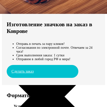
Не нашли Ваш город?
Мы доставляем по всему миру
Изготовление значков на заказ в
Продолжить без города
Коврове
Отправь в печать за пару кликов!
Согласования по электронной почте. Отвечаем за 24
часа!
Срок выполнения заказа: 1 сутки
Отправим в любой город РФ и мира!
Сделать заказ
Форматы и цены
Услуга
Цена, руб.