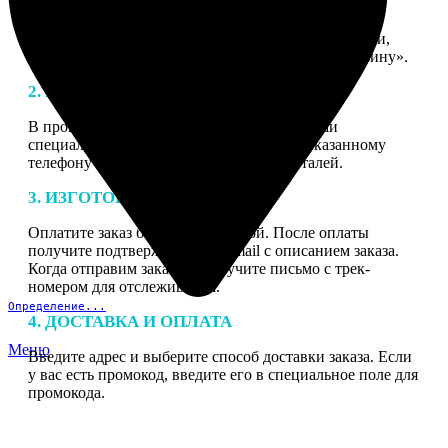
1. ЗАКАЗ
Нажмите «Сделать заказ», выберите тип продукции,
загрузите фотографии, нажмите «Добавить в корзину».
2. МАКЕТ
В процессе подготовки заказа к печати наши
специалисты могут связаться с Вами по указанному
телефону или email для согласования деталей.
3. ИЗГОТОВЛЕНИЕ
Оплатите заказ банковской картой. После оплаты
получите подтверждение на email с описанием заказа.
Когда отправим заказ вы получите письмо с трек-
номером для отслеживания.
Определение...
4. ДОСТАВКА И ОПЛАТА
Меню
Введите адрес и выберите способ доставки заказа. Если
у вас есть промокод, введите его в специальное поле для
промокода.