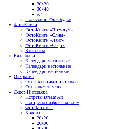
30×30
30×40
A4
Полоски из ФотоБудки
ФотоКниги
ФотоКниги «Премиум»
ФотоКниги «Слим»
ФотоКниги «Лайт»
ФотоКниги «Софт»
Блокноты
Календари
Календари магнитные
Календари настольные
Календари настенные
Открытки
Отправлю самостоятельно
Отправьте за меня
Декор Интерьера
Потреты Dream Art
Портреты по фото акрилом
ФотоМозаика
Холсты
20х20
20х30
30х30