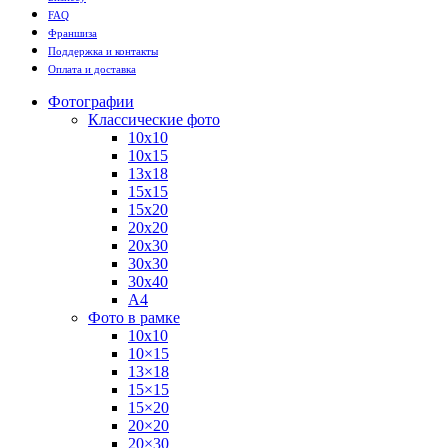
FAQ
Франшиза
Поддержка и контакты
Оплата и доставка
Фотографии
Классические фото
10х10
10х15
13х18
15х15
15х20
20х20
20х30
30х30
30х40
А4
Фото в рамке
10х10
10×15
13×18
15×15
15×20
20×20
20×30