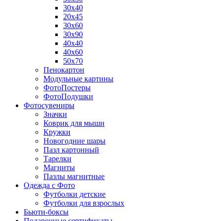
30х40
20х45
30х60
30х90
40х40
40х60
50х70
Пенокартон
Модульные картины
ФотоПостеры
ФотоПодушки
Фотоcувениры
Значки
Коврик для мыши
Кружки
Новогодние шары
Пазл картонный
Тарелки
Магниты
Пазлы магнитные
Одежда с Фото
Футболки детские
Футболки для взрослых
Бьюти-боксы
Подарочные сертификаты