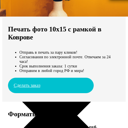
Не нашли Ваш город?
Мы доставляем по всему миру
Печать фото 10х15 с рамкой в
Продолжить без города
Коврове
Отправь в печать за пару кликов!
Согласования по электронной почте. Отвечаем за 24
часа!
Срок выполнения заказа: 1 сутки
Отправим в любой город РФ и мира!
Сделать заказ
Форматы и цены
Услуга
Цена, руб.