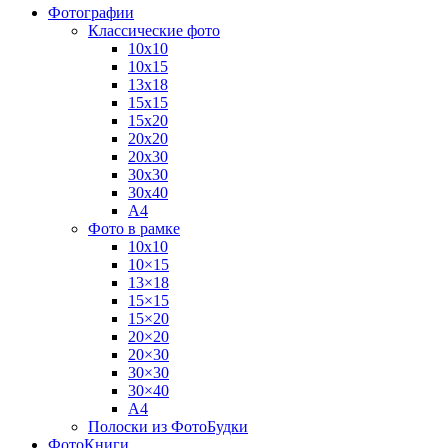
Фотографии
Классические фото
10х10
10х15
13х18
15х15
15х20
20х20
20х30
30х30
30х40
А4
Фото в рамке
10х10
10×15
13×18
15×15
15×20
20×20
20×30
30×30
30×40
A4
Полоски из ФотоБудки
ФотоКниги