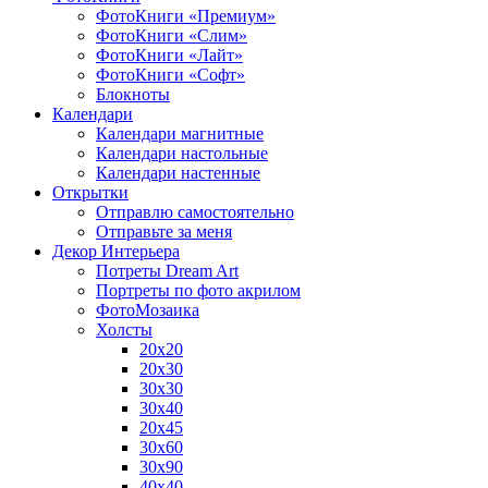
ФотоКниги «Премиум»
ФотоКниги «Слим»
ФотоКниги «Лайт»
ФотоКниги «Софт»
Блокноты
Календари
Календари магнитные
Календари настольные
Календари настенные
Открытки
Отправлю самостоятельно
Отправьте за меня
Декор Интерьера
Потреты Dream Art
Портреты по фото акрилом
ФотоМозаика
Холсты
20х20
20х30
30х30
30х40
20х45
30х60
30х90
40х40