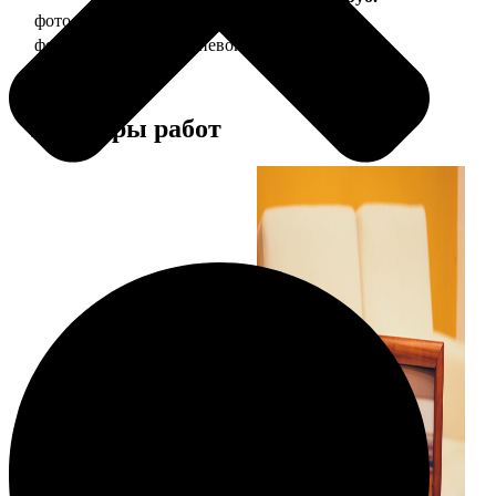
фото 10х15 в деревянной рамке
340
фото 10х15 в алюминиевой рамке
1490
Примеры работ