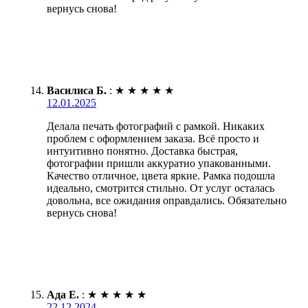
вернусь снова!
Василиса Б.
:
★
★
★
★
★
12.01.2025
Делала печать фотографий с рамкой. Никаких
проблем с оформлением заказа. Всё просто и
интуитивно понятно. Доставка быстрая,
фотографии пришли аккуратно упакованными.
Качество отличное, цвета яркие. Рамка подошла
идеально, смотрится стильно. От услуг осталась
довольна, все ожидания оправдались. Обязательно
вернусь снова!
Ада Е.
:
★
★
★
★
★
22.12.2024