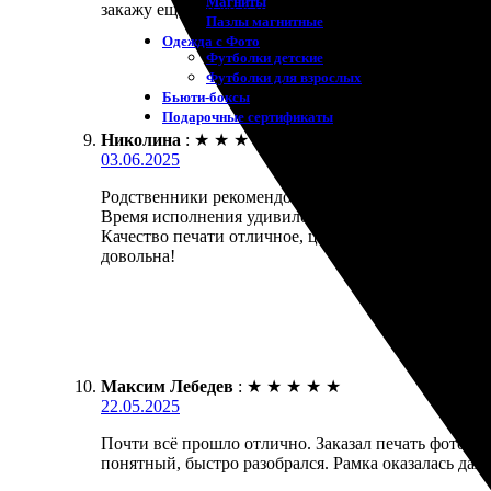
Магниты
закажу ещё что-то к праздникам!
Пазлы магнитные
Одежда с Фото
Футболки детские
Футболки для взрослых
Бьюти-боксы
Подарочные сертификаты
Николина
:
★
★
★
★
★
03.06.2025
Родственники рекомендовали. Заказала фото 20х20 
Время исполнения удивило – всего пара дней!
Качество печати отличное, цвета яркие и насыщенны
довольна!
Максим Лебедев
:
★
★
★
★
★
22.05.2025
Почти всё прошло отлично. Заказал печать фото с
понятный, быстро разобрался. Рамка оказалась даже