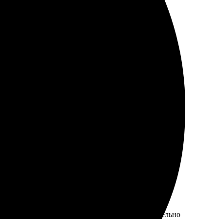
екомендую всем, кто ценит качество!
 Удобно оформлять заказ на сайте, всё понятно.
снова!
ожно выбрать размер и стиль оформления. Обязательно