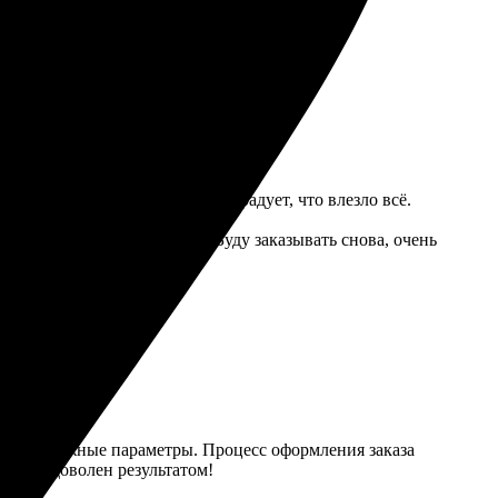
опции. Дизайн был оверсайз, радует, что влезло всё.
 было аккуратно упаковано. Буду заказывать снова, очень
выбрать нужные параметры. Процесс оформления заказа
 Очень доволен результатом!