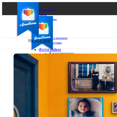
О ФотоПочте
Акции
Сделаем за вас
Бизнесу
FAQ
Франшиза
Поддержка и контакты
КАТАЛОГ
Оплата и доставка
Фотографии
Классические
фото
Ваш город:
10х10
10х15
Ваш регион доставки
13х18
15х15
Выберите из списка:
15х20
20х20
20х30
30х30
30х40
А4
Фото
в