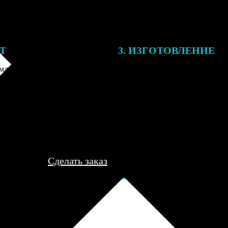
ЕТ
3. ИЗГОТОВЛЕНИЕ
ления заказа с вами свяжется
Все заказы выполняются в теч
лист, для обсуждения деталей
рабочего дня, после чего пере
ле согласования и
курьеру для доставки либо отп
я заказа по телефону и
пункт выдачи для самовывоза.
редоплаты мы приступим к его
..
Сделать заказ