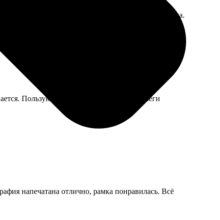
 как заказать магнитный календарь. Девушка помогла.
ается. Пользуюсь для рабочих записей, коллеги
графия напечатана отлично, рамка понравилась. Всё