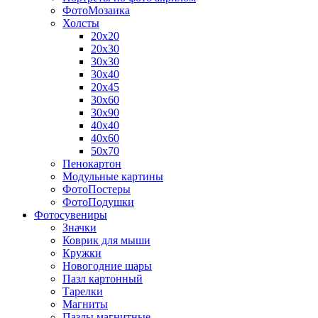
ФотоМозаика
Холсты
20х20
20х30
30х30
30х40
20х45
30х60
30х90
40х40
40х60
50х70
Пенокартон
Модульные картины
ФотоПостеры
ФотоПодушки
Фотоcувениры
Значки
Коврик для мыши
Кружки
Новогодние шары
Пазл картонный
Тарелки
Магниты
Пазлы магнитные