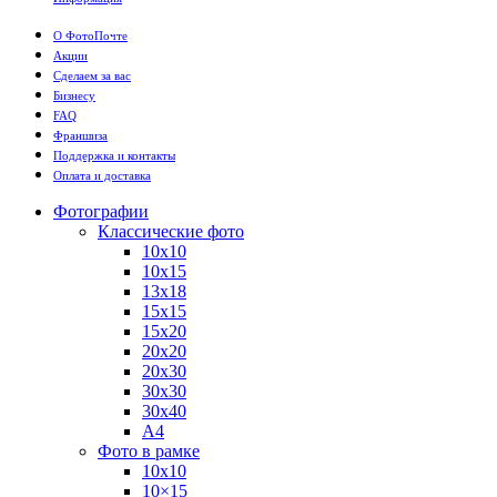
О ФотоПочте
Акции
Сделаем за вас
Бизнесу
FAQ
Франшиза
Поддержка и контакты
Оплата и доставка
Фотографии
Классические фото
10х10
10х15
13х18
15х15
15х20
20х20
20х30
30х30
30х40
А4
Фото в рамке
10х10
10×15