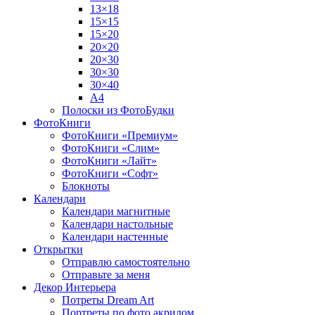
13×18
15×15
15×20
20×20
20×30
30×30
30×40
A4
Полоски из ФотоБудки
ФотоКниги
ФотоКниги «Премиум»
ФотоКниги «Слим»
ФотоКниги «Лайт»
ФотоКниги «Софт»
Блокноты
Календари
Календари магнитные
Календари настольные
Календари настенные
Открытки
Отправлю самостоятельно
Отправьте за меня
Декор Интерьера
Потреты Dream Art
Портреты по фото акрилом