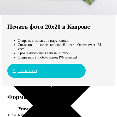
Не нашли Ваш город?
Мы доставляем по всему миру
Печать фото 20х20 в Коврове
Продолжить без города
Отправь в печать за пару кликов!
Согласования по электронной почте. Отвечаем за 24
часа!
Срок выполнения заказа: 1 сутки
Отправим в любой город РФ и мира!
Сделать заказ
Форматы и цены
Услуга
Цена, руб.
печать фото 20х20
119